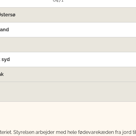
Østersø
land
 syd
ak
teriet. Styrelsen arbejder med hele fødevarekæden fra jord 