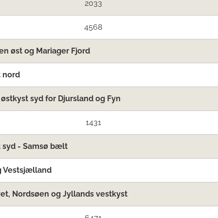
2033
4568
en øst og Mariager Fjord
 nord
 østkyst syd for Djursland og Fyn
1431
 syd - Samsø bælt
 Vestsjælland
t, Nordsøen og Jyllands vestkyst
6471