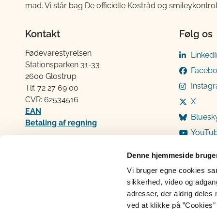
mad. Vi står bag De officielle Kostråd og smileykontro
Kontakt
Følg os
Fødevarestyrelsen
LinkedI
Stationsparken 31-33
Faceb
2600 Glostrup
Instag
Tlf. 72 2​​​7 69 00
CVR: 62534516
X
EAN
Bluesk
Betaling af regning
YouTu
Åben:
Mandag: 9-12 og 13-15
Denne hjemmeside bruger
Tirsdag: 9-12
Vi bruger egne cookies samt
Onsdag: 9-12
sikkerhed, video og adgang 
Torsdag: 9-12 og 13-15
adresser, der aldrig deles 
Fredag: 9-12
ved at klikke på ”Cookies” 