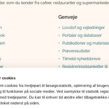
ller, som du kender fra cafeer, restauranter og supermarkeder
Genveje
n
Lovstof og vejledninger
ook
Portaler og databaser
ram
Publikationer og materiale
Prøveresultater
y
Tilmeld nyhedsbreve
be
Registreringsblanketter til
fødevarevirksomheder
 cookies
 cookies fra tredjepart til besøgsstatistik, optimering af bruger
til funktioner på sociale medier. Ved samtykke til statistik regis
med tredjeparter. Du kan til enhver tid ændre eller tilbagetrække
linket nederst på siden.