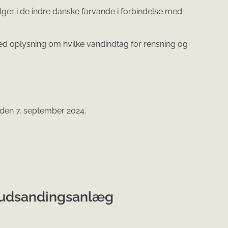
lger i de indre danske farvande i forbindelse med
med oplysning om hvilke vandindtag for rensning og
den 7. september 2024.​
g udsandingsanlæg