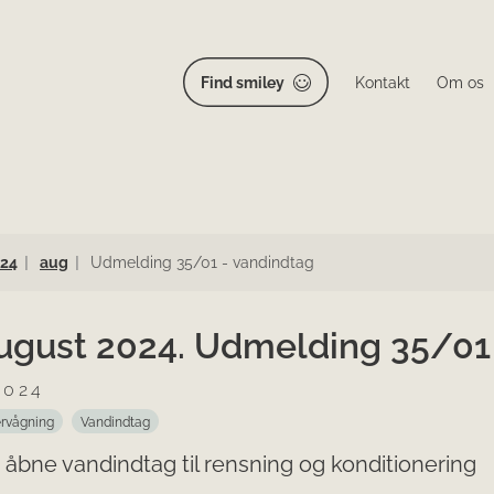
Find smiley
Kontakt
Om os
24
aug
Udmelding 35/01 - vandindtag
august 2024. Udmelding 35/01
2024
rvågning
Vandindtag
 åbne vandindtag til rensning og konditionering