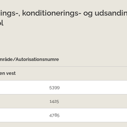
ings-, konditionerings- og udsand
l
råde/Autorisationsnumre
en vest
5399
1425
4785