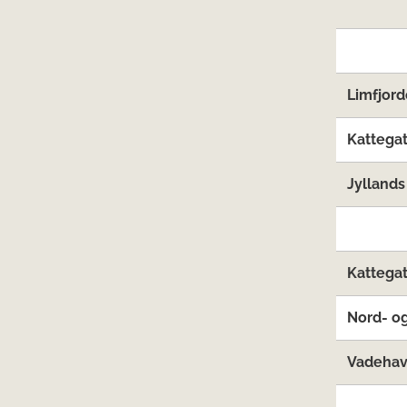
Limfjord
Kattegat
Jyllands
Kattegat
Nord- og
Vadehave