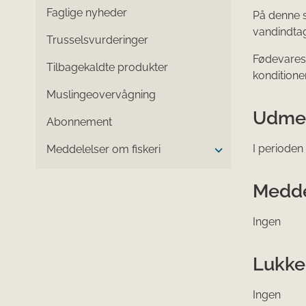
Faglige nyheder
På denne s
vandindtag
Trusselsvurderinger
Fødevarest
Tilbagekaldte produkter
konditione
Muslingeovervågning
Udmel
Abonnement
I perioden
Meddelelser om fiskeri
Medde
Ingen
Lukke
Ingen