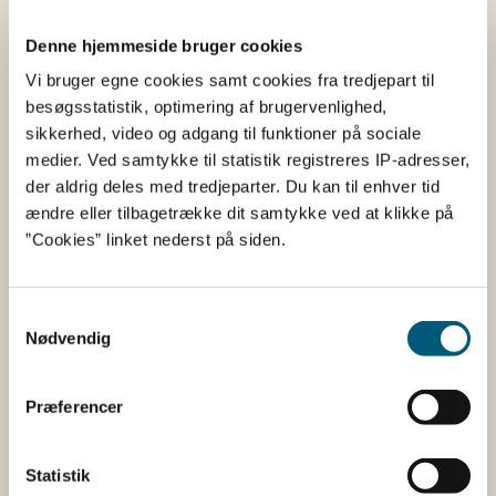
Blåmusling
(
M. edulis
)
Denne hjemmeside bruger cookies
Vi bruger egne cookies samt cookies fra tredjepart til
15
besøgsstatistik, optimering af brugervenlighed,
Blåmusling
sikkerhed, video og adgang til funktioner på sociale
(
M. edulis
)
medier. Ved samtykke til statistik registreres IP-adresser,
der aldrig deles med tredjeparter. Du kan til enhver tid
ændre eller tilbagetrække dit samtykke ved at klikke på
17
Blåmusling
”Cookies” linket nederst på siden.
(
M. edulis
)
Samtykkevalg
19
Blåmusling
Nødvendig
(
M. edulis
Præferencer
Limfjorden
Ingen åbne anlæg
Øst og
Mariager Fjord
Statistik