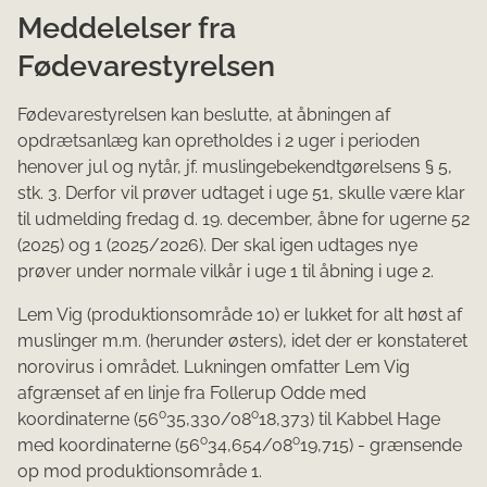
Meddelelser fra
Fødevarestyrelsen
Fødevarestyrelsen kan beslutte, at åbningen af
opdrætsanlæg kan opretholdes i 2 uger i perioden
henover jul og nytår, jf. muslingebekendtgørelsens § 5,
stk. 3. Derfor vil prøver udtaget i uge 51, skulle være klar
til udmelding fredag d. 19. december, åbne for ugerne 52
(2025) og 1 (2025/2026). Der skal igen udtages nye
prøver under normale vilkår i uge 1 til åbning i uge 2.
Lem Vig (produktionsområde 10) er lukket for alt høst af
muslinger m.m. (herunder østers), idet der er konstateret
norovirus i området. Lukningen omfatter Lem Vig
afgrænset af en linje fra Follerup Odde med
o
o
koordinaterne (56
35,330/08
18,373) til Kabbel Hage
o
o
med koordinaterne (56
34,654/08
19,715) - grænsende
op mod produktionsområde 1.