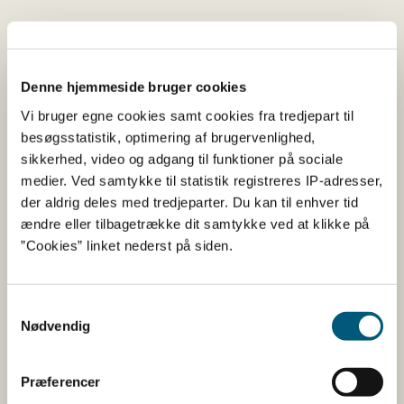
Limfjorden
5
Blåmusling
Vest
Denne hjemmeside bruger cookies
(
M. edulis)
Vi bruger egne cookies samt cookies fra tredjepart til
besøgsstatistik, optimering af brugervenlighed,
9
sikkerhed, video og adgang til funktioner på sociale
Blåmusling
medier. Ved samtykke til statistik registreres IP-adresser,
(
M. edulis)
der aldrig deles med tredjeparter. Du kan til enhver tid
ændre eller tilbagetrække dit samtykke ved at klikke på
”Cookies” linket nederst på siden.
14
Blåmusling
(
M. edulis)
Samtykkevalg
Nødvendig
15
Blåmusling
(
M. edulis)
Præferencer