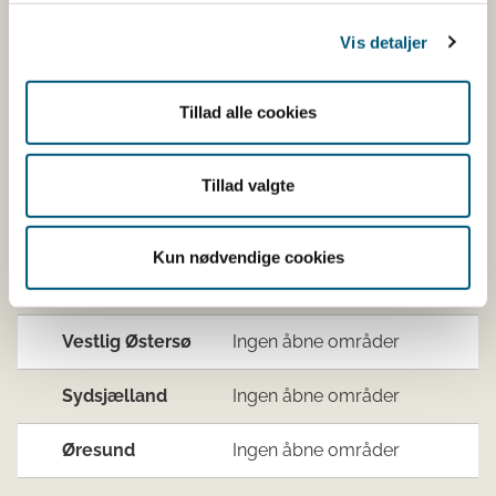
Vis detaljer
115*
Blåmus
(M. edu
Tillad alle cookies
115*
Blåmus
(M. edu
Tillad valgte
Vadehavet,
Ingen åbne områder
Nordsøen og
Kun nødvendige cookies
Jyllands
vestkyst
Vestlig Østersø
Ingen åbne områder
Sydsjælland
Ingen åbne områder
Øresund
Ingen åbne områder