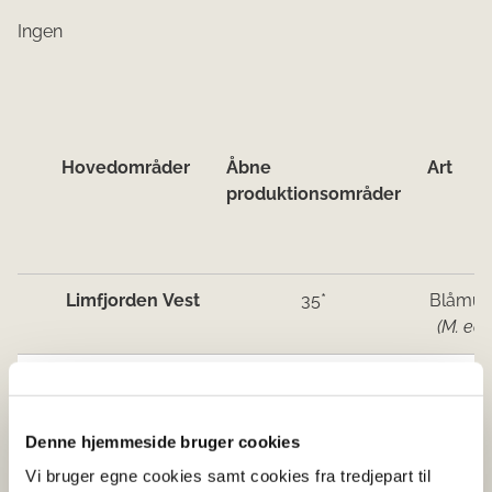
Ingen
Hove​d​​områder
Åbne
Art
produktionsområder
Limfjorden Vest
35*
Blåmus
(M. edu
Limfjorden Øst
Ingen åbne områder
og Mariager
Fjord
Denne hjemmeside bruger cookies
Vi bruger egne cookies samt cookies fra tredjepart til
Kattegat Nord
Ingen åbne områder