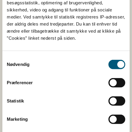
besøgsstatistik, optimering af brugervenlighed,
sikkerhed, video og adgang til funktioner på sociale
Jyllands østkyst
71*
Blåmus
medier. Ved samtykke til statistik registreres IP-adresser,
syd for
(M. edu
der aldrig deles med tredjeparter. Du kan til enhver tid
Djursland og
ændre eller tilbagetrække dit samtykke ved at klikke på
Fyn
”Cookies” linket nederst på siden.
71*
Blåmus
(M. edu
Samtykkevalg
Nødvendig
Kattegat syd,
Ingen åbne områder
Præferencer
Samsø bælt
Statistik
Nord- og
110*
Blåmus
Vestsjælland
(M. edu
Marketing
110*
Blåmus
(M. edu