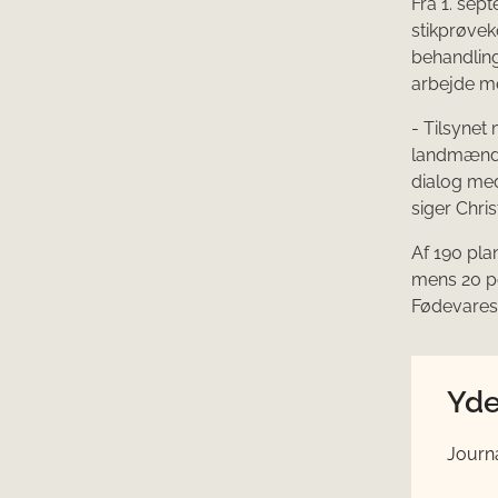
Fra 1. se
stikprøvek
behandling
arbejde me
- Tilsynet
landmænde
dialog med
siger Chris
Af 190 pla
mens 20 pc
Fødevarest
Yde
Journa