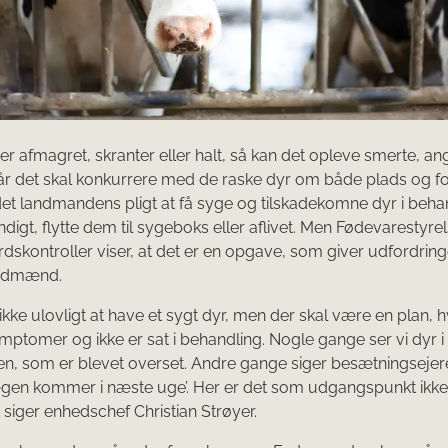
 er afmagret, skranter eller halt, så kan det opleve smerte, an
r det skal konkurrere med de raske dyr om både plads og fo
det landmandens pligt at få syge og tilskadekomne dyr i beha
digt, flytte dem til sygeboks eller aflivet. Men Fødevarestyre
dskontroller viser, at det er en opgave, som giver udfordring
ndmænd.
 ikke ulovligt at have et sygt dyr, men der skal være en plan, h
mptomer og ikke er sat i behandling. Nogle gange ser vi dyr i
n, som er blevet overset. Andre gange siger besætningsejere
gen kommer i næste uge’. Her er det som udgangspunkt ikke 
l, siger enhedschef Christian Strøyer.