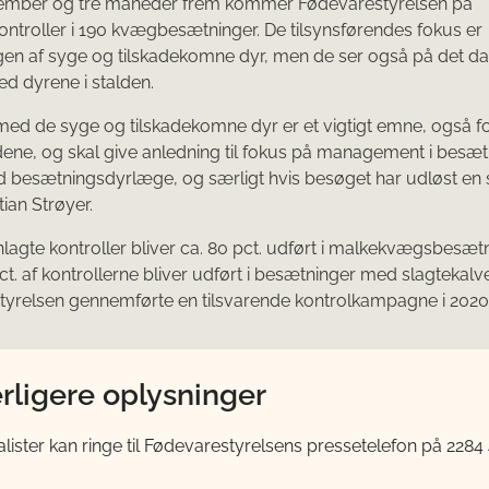
ptember og tre måneder frem kommer Fødevarestyrelsen på
ontroller i 190 kvægbesætninger. De tilsynsførendes fokus er
en af syge og tilskadekomne dyr, men de ser også på det da
d dyrene i stalden.
 med de syge og tilskadekomne dyr er et vigtigt emne, også f
ne, og skal give anledning til fokus på management i besæ
 besætningsdyrlæge, og særligt hvis besøget har udløst en 
tian Strøyer.
nlagte kontroller bliver ca. 80 pct. udført i malkekvægsbesætn
t. af kontrollerne bliver udført i besætninger med slagtekalve
yrelsen gennemførte en tilsvarende kontrolkampagne i 2020
rligere oplysninger
lister kan ringe til Fødevarestyrelsens pressetelefon på 2284