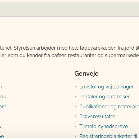
teriet. Styrelsen arbejder med hele fødevarekæden fra jord 
ller, som du kender fra cafeer, restauranter og supermarkeder
Genveje
n
Lovstof og vejledninger
ook
Portaler og databaser
ram
Publikationer og materiale
Prøveresultater
y
Tilmeld nyhedsbreve
be
Registreringsblanketter til