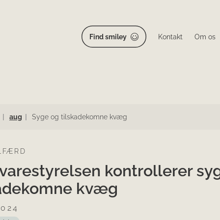
Find smiley
Kontakt
Om os
aug
Syge og tilskadekomne kvæg
LFÆRD
varestyrelsen kontrollerer sy
kadekomne kvæg
2024