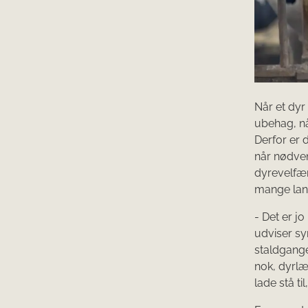
Når et dyr
ubehag, nå
Derfor er 
når nødven
dyrevelfær
mange la
- Det er jo
udviser sy
staldgange
nok, dyrlæ
lade stå ti