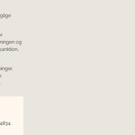
glige
or
tningen og
sanktion,
inger,
.
.
 4834.