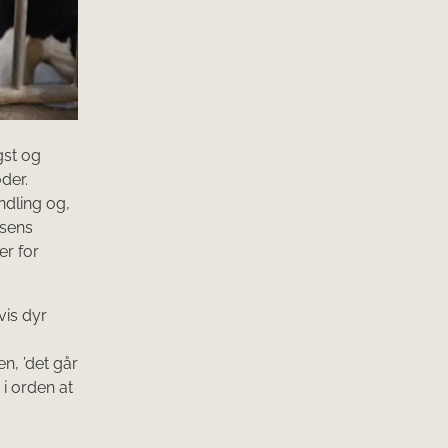
gst og
der.
ndling og,
lsens
er for
vis dyr
n, ’det går
i orden at