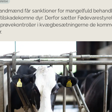
elelse
andmænd får sanktioner for mangelfuld behandl
tilskadekomne dyr. Derfor sætter Fødevarestyre
kprøvekontroller i kvægbesætningerne de kom
.