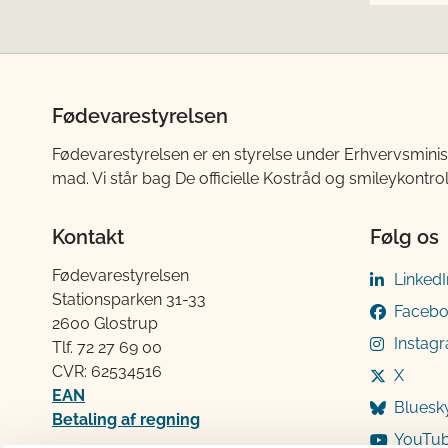
Fødevarestyrelsen
Fødevarestyrelsen er en styrelse under Erhvervsminis
mad. Vi står bag De officielle Kostråd og smileykontro
Kontakt
Følg os
Fødevarestyrelsen
LinkedI
Stationsparken 31-33
Faceb
2600 Glostrup
Instag
Tlf. 72 2​​​7 69 00
CVR: 62534516
X
EAN
Bluesk
Betaling af regning
YouTu