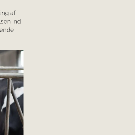
ing af
lsen ind
mende