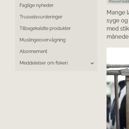
Pressemedd
Faglige nyheder
Mange l
Trusselsvurderinger
syge og 
med sti
Tilbagekaldte produkter
måneder
Muslingeovervågning
Abonnement
Meddelelser om fiskeri