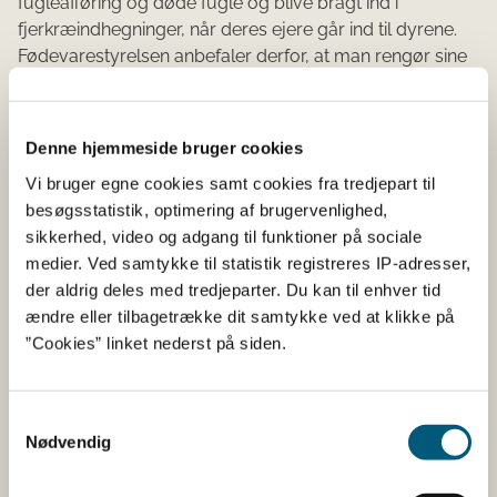
fugleafføring og døde fugle og blive bragt ind i
fjerkræindhegninger, når deres ejere går ind til dyrene.
Fødevarestyrelsen anbefaler derfor, at man rengør sine
støvler, inden man går ind til fuglene.
Fødevarestyrelsen indførte den 17. december 2024 krav
Denne hjemmeside bruger cookies
om, at fjerkræ og fugle i fangenskab som hovedregel
skal være i en indhegning, der er er overdækket med
Vi bruger egne cookies samt cookies fra tredjepart til
fast tag, net eller tråd, samt at dyrene altid får foder
besøgsstatistik, optimering af brugervenlighed,
under tag, så vilde fugle ikke kan komme i nærheden af
sikkerhed, video og adgang til funktioner på sociale
foder og drikkevand og dermed kan smitte
medier. Ved samtykke til statistik registreres IP-adresser,
besætningen. Fødevarestyrelsen anbefaler alle
der aldrig deles med tredjeparter. Du kan til enhver tid
fjerkræejere, også dem, der er undtaget fra kravene om
ændre eller tilbagetrække dit samtykke ved at klikke på
biosikringsforanstaltninger, fortsat beskytter sine fugle
”Cookies” linket nederst på siden.
mod direkte kontakt med de vilde fugle.
Læs mere om de gældende biosikringskrav og
Samtykkevalg
bekendtgørelse
Nødvendig