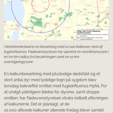
I Vesthimmerland er en besætning med 10.000 kalkuner ramt af
fugleinfluenza. Fødevarestyrelsen har oprettet en restriktionszone i
en tre km radius fra besætningen samt en 10 km
overvågningszone.
En kalkunbesætning med pludselige dødsfald og et
stort antal dyr med tydelige tegn på sygdom blev
torsdag bekræftet smittet med fugleinfluenza H5N1. For
at undgå yderligere lidelse for dyrene, samt stoppe
smitten, har Fødevarestyrelsen straks indledt aflivningen
af kalkunerne. Det er planlagt, at de
10.000 aflivede kalkuner allerede fredag bliver samlet