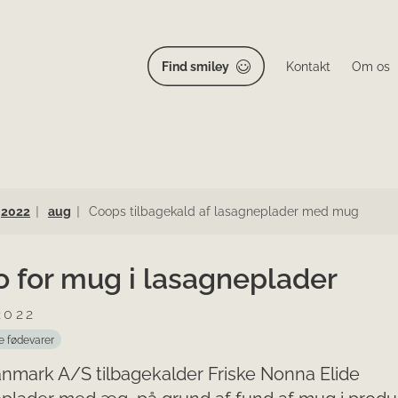
Find smiley
Kontakt
Om os
2022
aug
Coops tilbagekald af lasagneplader med mug
o for mug i lasagneplader
2022
e fødevarer
nmark A/S tilbagekalder Friske Nonna Elide