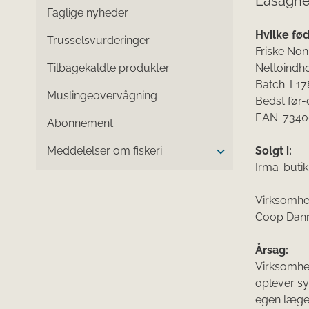
Lasagne
Faglige nyheder
Hvilke fø
Trusselsvurderinger
Friske No
Tilbagekaldte produkter
Nettoindho
Batch: L17
Muslingeovervågning
Bedst før-
EAN: 7340
Abonnement
Meddelelser om fiskeri
Solgt i:
Irma-butik
Virksomhed
Coop Danm
Årsag:
Virksomhed
oplever sy
egen læge. 