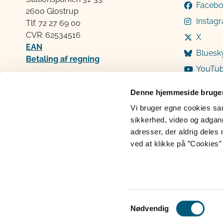
Faceb
2600 Glostrup
Instag
Tlf. 72 2​​​7 69 00
CVR: 62534516
X
EAN
Bluesk
Betaling af regning
YouTu
Åben:
Mandag: 9-12 og 13-15
Denne hjemmeside bruger
Tirsdag: 9-12
Vi bruger egne cookies samt
Onsdag: 9-12
sikkerhed, video og adgang 
Torsdag: 9-12 og 13-15
adresser, der aldrig deles 
Fredag: 9-12
ved at klikke på ”Cookies” 
Cookies
Persondatabeskyttelse
Ti
Samtykkevalg
Nødvendig