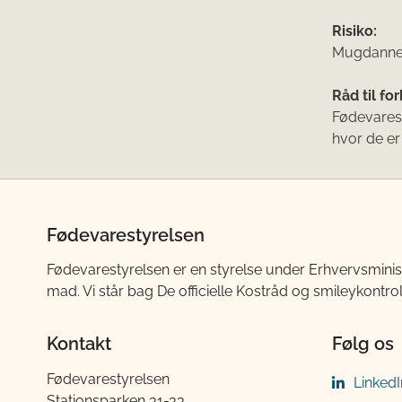
Risiko:
Mugdannel
Råd til fo
Fødevarest
hvor de er 
Fødevarestyrelsen
Fødevarestyrelsen er en styrelse under Erhvervsminis
mad. Vi står bag De officielle Kostråd og smileykontro
Kontakt
Følg os
Fødevarestyrelsen
LinkedI
Stationsparken 31-33