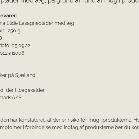
plader med æg, på grund af fund af mug i produ
devarer:
nna Elide Lasagneplader med æg
ld: 250 g
8
dato: 05.09.22
012591008
ker på Sjælland.
, der tilbagekalder:
ark A/S​
en har konstateret, at der er risiko for mug i produkterne. H
mptomer i forbindelse med indtag af produkterne bør du ko
​​