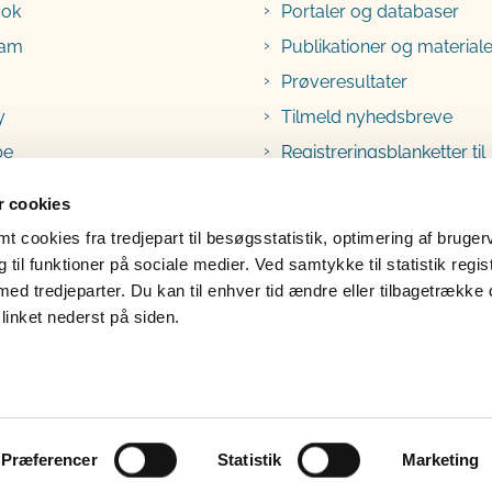
ook
Portaler og databaser
ram
Publikationer og materiale
Prøveresultater
y
Tilmeld nyhedsbreve
be
Registreringsblanketter til
fødevarevirksomheder
 cookies
 cookies fra tredjepart til besøgsstatistik, optimering af bruger
til funktioner på sociale medier. Ved samtykke til statistik regis
med tredjeparter. Du kan til enhver tid ændre eller tilbagetrække
linket nederst på siden.
lgængelighedserklæring
Klage
Præferencer
Statistik
Marketing