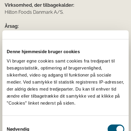
Virksomhed, der tilbagekalder:
Hilton Foods Danmark A/S.
Årsag:
Produktet er påtrykt med 30.08.2022 som sidste
anvendelsesdato. Korrekt sidste anvendelsesdato er
30.07.2022.
Denne hjemmeside bruger cookies
Vi bruger egne cookies samt cookies fra tredjepart til
Risiko
:
besøgsstatistik, optimering af brugervenlighed,
Efter udløb af korrekt holdbarhedsdato (d. 30.07.2022) vil
sikkerhed, video og adgang til funktioner på sociale
produktet løbende kunne fordærve og udgøre en
medier. Ved samtykke til statistik registreres IP-adresser,
sundhedsrisiko ved indtagelse.
der aldrig deles med tredjeparter. Du kan til enhver tid
ændre eller tilbagetrække dit samtykke ved at klikke på
Råd til forbrugerne:
”Cookies” linket nederst på siden.
Fødevarestyrelsen råder forbrugerne til at levere
produktet tilbage til butikken, hvor det er købt, eller at
kassere det.
Samtykkevalg
Nødvendig