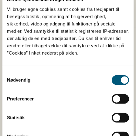
produktet tilbage til butikken, hvor det er købt eller at
Vi bruger egne cookies samt cookies fra tredjepart til
kassere det.
besøgsstatistik, optimering af brugervenlighed,
sikkerhed, video og adgang til funktioner på sociale
medier. Ved samtykke til statistik registreres IP-adresser,
der aldrig deles med tredjeparter. Du kan til enhver tid
Fødevarestyrelsen
ændre eller tilbagetrække dit samtykke ved at klikke på
”Cookies” linket nederst på siden.
Fødevarestyrelsen er en styrelse under
Erhvervsministeriet. Styrelsen arbejder med hele
fødevarekæden fra jord til bord med fokus på
Samtykkevalg
dyresundhed og sikker, sund mad. Vi står bag De
Nødvendig
officielle Kostråd og smileykontroller, som du kender
fra cafeer, restauranter og supermarkeder.
Præferencer
Kontakt
Statistik
Fødevarestyrelsen
Stationsparken 31-33
2600 Glostrup