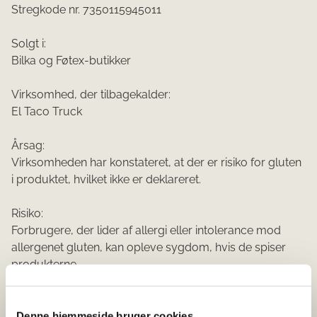
Stregkode nr. 7350115945011
Solgt i:
Bilka og Føtex-butikker
Virksomhed, der tilbagekalder:
El Taco Truck
Årsag:
Virksomheden har konstateret, at der er risiko for gluten
i produktet, hvilket ikke er deklareret.
Risiko:
Forbrugere, der lider af allergi eller intolerance mod
allergenet gluten, kan opleve sygdom, hvis de spiser
produkterne.
Råd til forbrugerne:
Fødevarestyrelsen råder forbrugerne til at levere
Denne hjemmeside bruger cookies