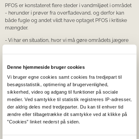
PFOS er konstateret flere steder i vandmiljøet i området
- herunder i prøver fra overfladevand, og derfor kan
både fugle og andet vildt have optaget PFOS i kritiske
mængder.
- Vi har en situation, hvor vi må gøre områdets jægere
opmærksom på, at deres bytte kan have forhøjede
mængder PFOS. Det er jægerens ansvar at sikre sig, at
kød der overdrages til andre, ikke udgør en risiko for
Denne hjemmeside bruger cookies
aftageren, siger Henrik Dammand Nielsen.
Vi bruger egne cookies samt cookies fra tredjepart til
PFOS er et fluorstof, der blandt andet er mistænkt for at
besøgsstatistik, optimering af brugervenlighed,
give øget risiko for forhøjet indhold af kolesterol i blodet,
sikkerhed, video og adgang til funktioner på sociale
kræft, nedsat immunforsvar og hormonforstyrrende
medier. Ved samtykke til statistik registreres IP-adresser,
effekter.
der aldrig deles med tredjeparter. Du kan til enhver tid
ændre eller tilbagetrække dit samtykke ved at klikke på
Yderligere oplysninger
”Cookies” linket nederst på siden.
Journalister kan kontakte Fødevarestyrelsens
pressetelefon 22 84 48 34.