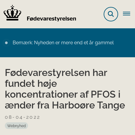
Bemærk: Nyheden er mere end et år gammel
Fødevarestyrelsen har
fundet høje
koncentrationer af PFOS i
ænder fra Harboøre Tange
08-04-2022
Webnyhed