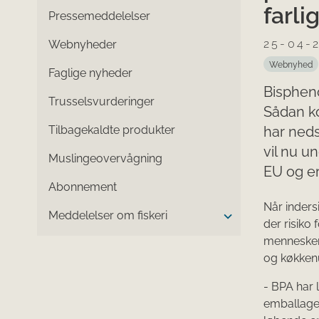
farli
Pressemeddelelser
25-04-
Webnyheder
Webnyhed
Faglige nyheder
Bispheno
Trusselsvurderinger
Sådan k
Tilbagekaldte produkter
har neds
vil nu 
Muslingeovervågning
EU og e
Abonnement
​​​​Når in
Meddelelser om fiskeri
der risiko
mennesker 
og køkkenu
- BPA har 
emballage.