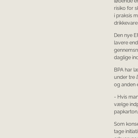
løbende er
risiko for 
i praksis 
drikkevare
​Den nye E
lavere end
gennemsnit
daglige in
BPA har læ
under tre 
og anden 
- Hvis man
vælge indp
papkarton,
Som konsek
tage initi