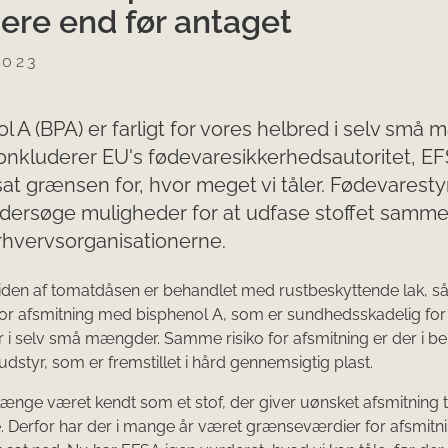
gere end før antaget
2023
l A (BPA) er farligt for vores helbred i selv små
onkluderer EU's fødevaresikkerhedsautoritet, E
at grænsen for, hvor meget vi tåler. Fødevaresty
undersøge muligheder for at udfase stoffet sam
rhvervsorganisationerne.
dersiden af tomatdåsen er behandlet med rustbeskyttende lak, s
 for afsmitning med bisphenol A, som er sundhedsskadelig for
i selv små mængder. Samme risiko for afsmitning er der i b
dstyr, som er fremstillet i hård gennemsigtig plast.
længe været kendt som et stof, der giver uønsket afsmitning ti
 Derfor har der i mange år været grænseværdier for afsmitn