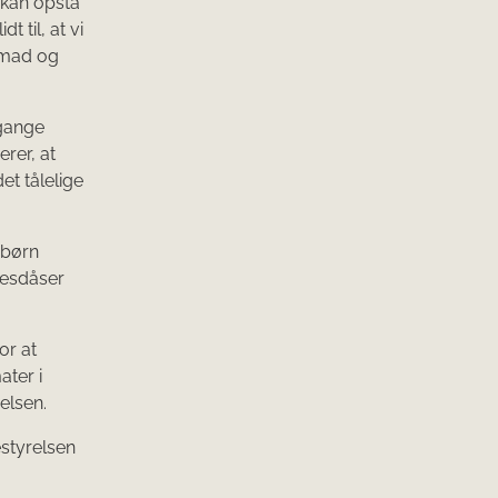
 kan opstå
 til, at vi
 mad og
 gange
rer, at
et tålelige
 børn
vesdåser
or at
ter i
elsen.
styrelsen