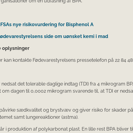
ganisationer om en udfasning af BPA.
 EFSAs nye risikovurdering for Bisphenol A
 Fødevarestyrelsens side om uønsket kemi i mad
e oplysninger
er kan kontakte Fødevarestyrelsens pressetelefon på 22 84 48
 nedsat det tolerable daglige indtag (TDI) fra 4 mikrogram BP
om dagen til 0,0002 mikrogram svarende til, at TDI er neds
påvirke sædkvalitet og brystvæv og giver risiko for skader p
emet samt lungereaktioner (astma).
r i produktion af polykarbonat plast. En lille rest BPA bliver ti