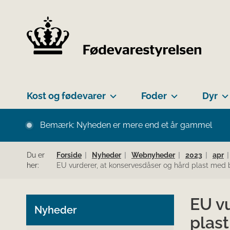
Kost og fødevarer
Foder
Dyr
Bemærk: Nyheden er mere end et år gammel
Du er
Forside
Nyheder
Webnyheder
2023
apr
her:
EU vurderer, at konservesdåser og hård plast med b
EU vu
Nyheder
plas