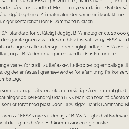
 sat ned. Nu har EFSA igen vurderet, hvad vi kan tåle, før der
skader på vores sundhed. Med den nye vurdering, skal der så lidt
må undgå bisphenol A i materialer, der kommer i kontakt med
r, siger kontorchef Henrik Dammand Nielsen.
FSA-standard for et tåleligt dagligt BPA-indtag er ca. 20.000
 den gamle grænseværdi, som blev fastsat i 2015. EFSA vurde
sforbrugere i alle aldersgrupper dagligt indtager BPA over d
dtag, og at BPA derfor udgør en sundhedsrisiko for dem.
nge været forbudt i sutteflasker, tudkopper og emballage til
år, og der er fastsat grænseværdier for afsmitning fra konser
emballage.
 som forbruger vil være ekstra forsigtig, så er der mulighed f
akninger og køkkengrej uden BPA. Man kan f.eks. få dåsetoma
 som er foret med plast uden BPA, siger Henrik Dammand Ni
vens af EFSAs nye vurdering af BPAs farlighed vil Fødevare
ativ til dialog med både EU-kommissionen og danske