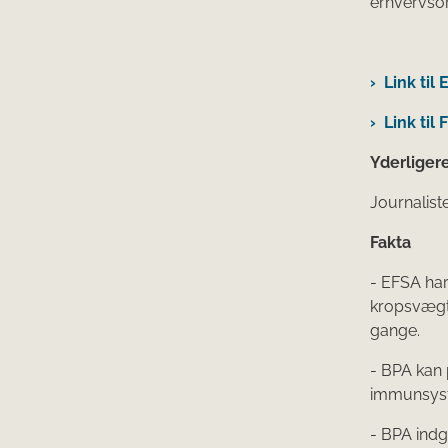
erhvervsor
Link til
Link til
Yderliger
Journalist
Fakta
- EFSA har
kropsvægt 
gange.
- BPA kan 
immunsyst
- BPA indgå