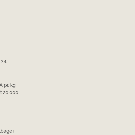
 34.
A pr. kg
at 20.000
å
lbage i