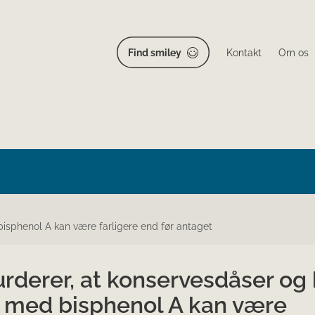
Find smiley
Kontakt
Om os
isphenol A kan være farligere end før antaget
rderer, at konservesdåser og
t med bisphenol A kan være