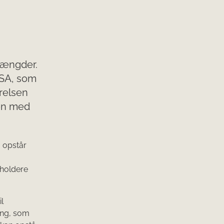
 mængder.
FSA, som
relsen
men med
å opstår
eholdere
l
ing, som