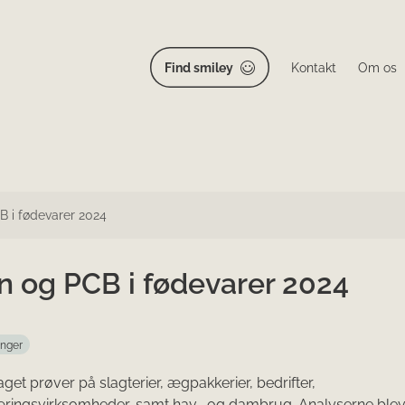
Find smiley
Kontakt
Om os
B i fødevarer 2024
n og PCB i fødevarer 2024
inger
aget prøver på slagterier, ægpakkerier, bedrifter,
æringsvirksomheder, samt hav- og dambrug. Analyserne blev