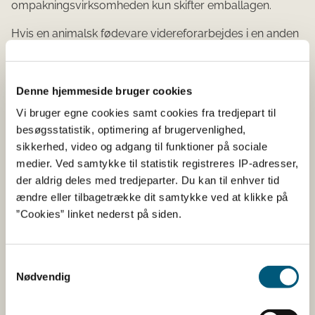
ompakningsvirksomheden kun skifter emballagen.
Hvis en animalsk fødevare videreforarbejdes i en anden
virksomhed, skal varen forsynes med
forarbejdningsvirksomhedens id-mærke, f.eks. hvis man
koger et indpakket produkt. Der kan således være både
Denne hjemmeside bruger cookies
et id-mærke fra indpakningsvirksomheden og et id-
Vi bruger egne cookies samt cookies fra tredjepart til
mærke fra forarbejdningsvirksomheden på varen.
besøgsstatistik, optimering af brugervenlighed,
Hygiejneforordningen for animalske fødevarer, bilag II,
sikkerhed, video og adgang til funktioner på sociale
afsnit I
medier. Ved samtykke til statistik registreres IP-adresser,
der aldrig deles med tredjeparter. Du kan til enhver tid
ændre eller tilbagetrække dit samtykke ved at klikke på
36.5 Identifikationsmærker –
”Cookies” linket nederst på siden.
forsegling af emballeret fersk
kød og spiselige
Samtykkevalg
slagtebiprodukter
Nødvendig
For emballeret fersk kød og spiselige slagtebiprodukter