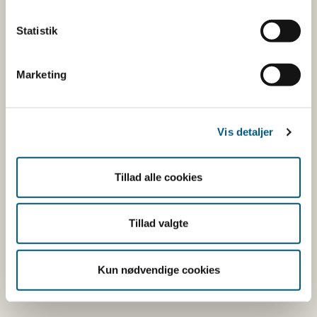
når du handler
Statistik
Hold øje med kampagnen, der løber af stablen fra uge
35-40. Her vil Nøglehullet være synligt både på sociale
Marketing
medier og i supermarkederne – så husk at kig efter
Nøglehullet, næste gang du handler. Vi har gjort det
nemt for dig at vælge sundere.
Vis detaljer
Læs mere
Tillad alle cookies
Om Nøglehullet
Tillad valgte
Kontakt
Kun nødvendige cookies
Fødevarestyrelsens pressevagt, tlf.: 2284 4834, mail:
presse@fvst.dk