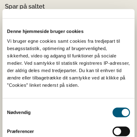
Spar på saltet
9 ud af 10 danskere spiser mere salt end de officielle
anbefalinger, som lyder på maksimum 5-6 gram dagligt.
Denne hjemmeside bruger cookies
Hvis du skifter produkter ud med Nøglehulsmærkede
produkter, når det er muligt, viser det omtalte studie fra
Vi bruger egne cookies samt cookies fra tredjepart til
DTU Fødevareinstituttet, at du kan minimere, hvor
besøgsstatistik, optimering af brugervenlighed,
meget salt du spiser op til ca. 1 gram salt om dagen.
sikkerhed, video og adgang til funktioner på sociale
medier. Ved samtykke til statistik registreres IP-adresser,
der aldrig deles med tredjeparter. Du kan til enhver tid
Flere kostfibre
ændre eller tilbagetrække dit samtykke ved at klikke på
”Cookies” linket nederst på siden.
Nøglehullet findes på over 4.000 produkter i Danmark
og der findes særligt mange produkter indenfor brød,
mel, gryn, ris, grød og pasta – alle nogle produkter, hvor
Samtykkevalg
der er mulighed for at få godt med fuldkorn og dermed
Nødvendig
også masser af kostfibre.
Præferencer
Husk at kigge efter Nøglehullet,