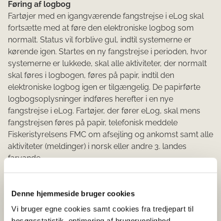
Føring af logbog
Fartøjer med en igangværende fangstrejse i eLog skal
fortsætte med at føre den elektroniske logbog som
normalt. Status vil forblive gul, indtil systemerne er
kørende igen. Startes en ny fangstrejse i perioden, hvor
systemerne er lukkede, skal alle aktiviteter, der normalt
skal føres i logbogen, føres på papir, indtil den
elektroniske logbog igen er tilgængelig. De papirførte
logbogsoplysninger indføres herefter i en nye
fangstrejse i eLog. Fartøjer, der fører eLog, skal mens
fangstrejsen føres på papir, telefonisk meddele
Fiskeristyrelsens FMC om afsejling og ankomst samt alle
aktiviteter (meldinger) i norsk eller andre 3. landes
farvande.
Inden en fangstrejse, hvor logbogen er ført på papir, kan
indtastes, skal kvittering for seneste eLog fangstrejse
Denne hjemmeside bruger cookies
være modtaget og kvitteret. Ventende eLog kvitteringer
Vi bruger egne cookies samt cookies fra tredjepart til
vil blive udsendt så snart Fiskeristyrelsens systemer igen
besøgsstatistik, optimering af brugervenlighed,