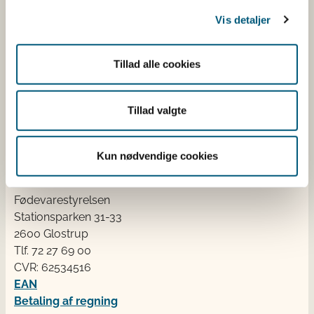
Fødevarestyrelsen
Vis detaljer
Fødevarestyrelsen er en styrelse under
Erhvervsministeriet. Styrelsen arbejder med hele
Tillad alle cookies
fødevarekæden fra jord til bord med fokus på
dyresundhed og sikker, sund mad. Vi står bag De
Tillad valgte
officielle Kostråd og smileykontroller, som du kender
fra cafeer, restauranter og supermarkeder.
Kun nødvendige cookies
Kontakt
Fødevarestyrelsen
Stationsparken 31-33
2600 Glostrup
Tlf. 72 2​​​7 69 00
CVR: 62534516
EAN
Betaling af regning