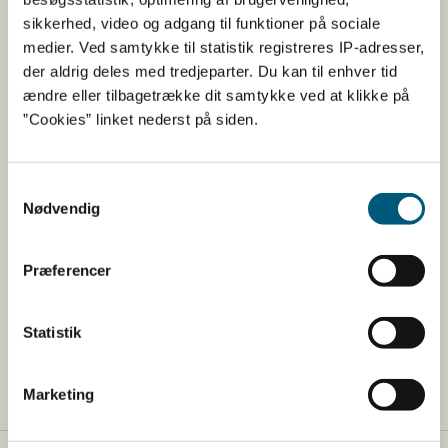
er i normal drift.
sikkerhed, video og adgang til funktioner på sociale
medier. Ved samtykke til statistik registreres IP-adresser,
Meldinger
der aldrig deles med tredjeparter. Du kan til enhver tid
Fartøjer, der ikke fører elektronisk logbog skal afgive
ændre eller tilbagetrække dit samtykke ved at klikke på
meldinger vedrørende fiskeriaktiviteter, ankomst til havn
”Cookies” linket nederst på siden.
m.m., til Fiskeristyrelsens Fiskeri Moniterings Center
(FMC) på telefon: (+45) 72 18 56 09. Det modtagne
kvitteringsnummer på en melding afgivet til
Samtykkevalg
Fiskeristyrelsens FMC, skal som sædvanligt indføres i
Nødvendig
logbogen. Fiskeristyrelsens hjemmeside, tablets,
mobiltelefon eller smartphone kan ikke bruges til
afgivelse af meldinger i perioden.
Præferencer
Vi beder jer venligst om at informere jeres kollegaer om
servicevinduet, hvor det er relevant.
Statistik
Vi beklager ulejligheden og takker for jeres forståelse.
Marketing