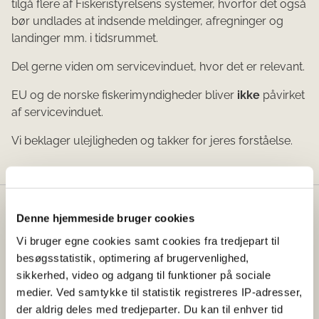
tilgå flere af Fiskeristyrelsens systemer, hvorfor det også
bør undlades at indsende meldinger, afregninger og
landinger mm. i tidsrummet.
Del gerne viden om servicevinduet, hvor det er relevant.
EU og de norske fiskerimyndigheder bliver
ikke
påvirket
af servicevinduet.
Vi beklager ulejligheden og takker for jeres forståelse.
Fødevarestyrelsen
Denne hjemmeside bruger cookies
Vi bruger egne cookies samt cookies fra tredjepart til
Fødevarestyrelsen er en styrelse under
besøgsstatistik, optimering af brugervenlighed,
Erhvervsministeriet. Styrelsen arbejder med hele
sikkerhed, video og adgang til funktioner på sociale
fødevarekæden fra jord til bord med fokus på
medier. Ved samtykke til statistik registreres IP-adresser,
dyresundhed og sikker, sund mad. Vi står bag De
der aldrig deles med tredjeparter. Du kan til enhver tid
officielle Kostråd og smileykontroller, som du kender