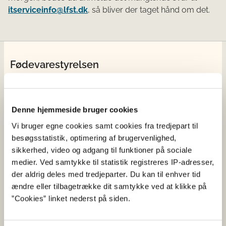
itserviceinfo@lfst.dk
, så bliver der taget hånd om det.
Fødevarestyrelsen
Fødevarestyrelsen er en styrelse under
Erhvervsministeriet. Styrelsen arbejder med hele
fødevarekæden fra jord til bord med fokus på
Denne hjemmeside bruger cookies
dyresundhed og sikker, sund mad. Vi står bag De
Vi bruger egne cookies samt cookies fra tredjepart til
officielle Kostråd og smileykontroller, som du kender
besøgsstatistik, optimering af brugervenlighed,
fra cafeer, restauranter og supermarkeder.
sikkerhed, video og adgang til funktioner på sociale
medier. Ved samtykke til statistik registreres IP-adresser,
Kontakt
der aldrig deles med tredjeparter. Du kan til enhver tid
ændre eller tilbagetrække dit samtykke ved at klikke på
Fødevarestyrelsen
”Cookies” linket nederst på siden.
Stationsparken 31-33
2600 Glostrup