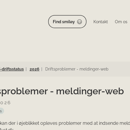
Find smiley
Kontakt
Om os
T-driftsstatus
2026
Driftsproblemer - meldinger-web
tsproblemer - meldinger-web
2026
us
an der i øjeblikket opleves problemer med at indsende mel