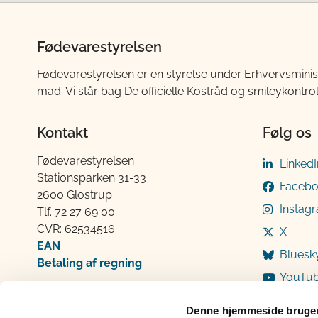
Fødevarestyrelsen
Fødevarestyrelsen er en styrelse under Erhvervsminis
mad. Vi står bag De officielle Kostråd og smileykontro
Kontakt
Følg os
Fødevarestyrelsen
LinkedI
Stationsparken 31-33
Faceb
2600 Glostrup
Instag
Tlf. 72 2​​​7 69 00
CVR: 62534516
X
EAN
Bluesk
Betaling af regning
YouTu
Åben:
Mandag: 9-12 og 13-15
Denne hjemmeside bruger