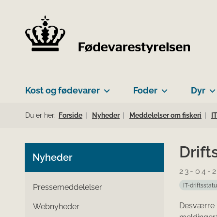
Kost og fødevarer
Foder
Dyr
Du er her:
Forside
Nyheder
Meddelelser om fiskeri
I
Drif
Nyheder
23-04-
IT-driftsstat
Pressemeddelelser
Desværre k
Webnyheder