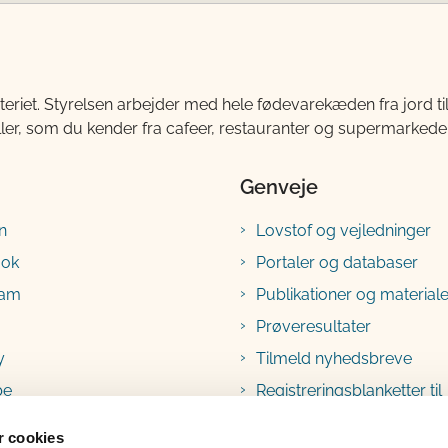
teriet. Styrelsen arbejder med hele fødevarekæden fra jord 
ller, som du kender fra cafeer, restauranter og supermarkeder
Genveje
n
Lovstof og vejledninger
ook
Portaler og databaser
ram
Publikationer og materiale
Prøveresultater
y
Tilmeld nyhedsbreve
be
Registreringsblanketter til
fødevarevirksomheder
 cookies