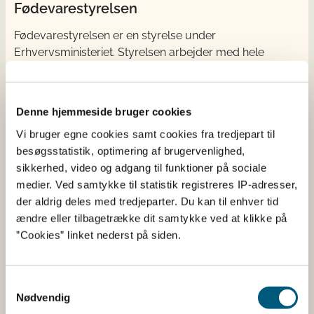
Fødevarestyrelsen
Fødevarestyrelsen er en styrelse under
Erhvervsministeriet. Styrelsen arbejder med hele
fødevarekæden fra jord til bord med fokus på
dyresundhed og sikker, sund mad. Vi står bag De
officielle Kostråd og smileykontroller, som du kender
Denne hjemmeside bruger cookies
fra cafeer, restauranter og supermarkeder.
Vi bruger egne cookies samt cookies fra tredjepart til
besøgsstatistik, optimering af brugervenlighed,
Kontakt
sikkerhed, video og adgang til funktioner på sociale
medier. Ved samtykke til statistik registreres IP-adresser,
Fødevarestyrelsen
der aldrig deles med tredjeparter. Du kan til enhver tid
Stationsparken 31-33
ændre eller tilbagetrække dit samtykke ved at klikke på
2600 Glostrup
”Cookies” linket nederst på siden.
Tlf. 72 2​​​7 69 00
CVR: 62534516
EAN
Samtykkevalg
Betaling af regning
Nødvendig