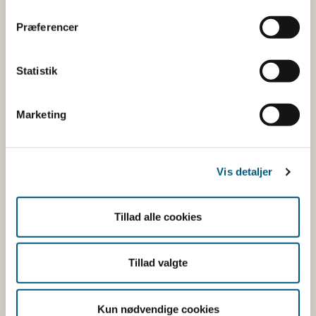
Åben:
Mandag: 9-12 og 13-15
Præferencer
Tirsdag: 9-12
Onsdag: 9-12
Torsdag: 9-12 og 13-15
Statistik
Fredag: 9-12
Marketing
Følg os
LinkedIn
Vis detaljer
Facebook
Instagram
Tillad alle cookies
X
Bluesky
Tillad valgte
YouTube
Kun nødvendige cookies