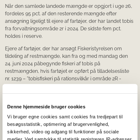
Når den samlede landede mængde er opgjort i uge 26,
fordeles 95 pct. af den resterende mængde efter
ansøgning ligeligt til ejere af fartøjer, der har landet tobis
fra forvaltningsområde 2r i 2024. De sidste fem pct.
holdes i reserve.
Ejere af fartøjer, der har ansøgt Fiskeristyrelsen om
tildeling af restmængde, kan fra og med mandag den
24. juni 2024 påbegynde fiskeri af tobis på
restmængden, hvis fartøjet er opført på tilladelsesliste
nr. 1239 – ”tobisfiskeri på rationsvilkår i område 2R -
fordelt restmængde”.
Alle landinger af tobis inkl. bifangst af alle arter afskrives
med virkning fra den 24. juni 2024 på den tildelte
Denne hjemmeside bruger cookies
restmængde når denne er blevet fordelt.
Vi bruger egne cookies samt cookies fra tredjepart til
besøgsstatistik, optimering af brugervenlighed,
Ansøgning om tildeling af en andel af den resterende
sikkerhed, video og adgang til funktioner på sociale
mængde af tobis, skal være Fiskeristyrelsen i hænde
medier. Ved samtykke til statistik registreres IP-adresser,