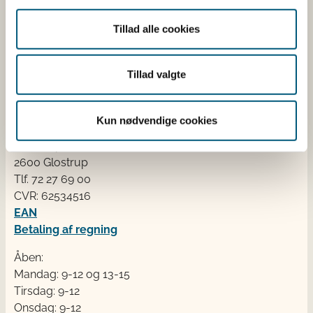
fødevarekæden fra jord til bord med fokus på
dyresundhed og sikker, sund mad. Vi står bag De
Tillad alle cookies
officielle Kostråd og smileykontroller, som du kender
fra cafeer, restauranter og supermarkeder.
Tillad valgte
Kontakt
Kun nødvendige cookies
Fødevarestyrelsen
Stationsparken 31-33
2600 Glostrup
Tlf. 72 2​​​7 69 00
CVR: 62534516
EAN
Betaling af regning
Åben:
Mandag: 9-12 og 13-15
Tirsdag: 9-12
Onsdag: 9-12