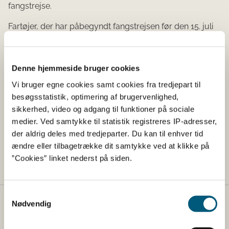
fangstrejse.
Fartøjer, der har påbegyndt fangstrejsen før den 15. juli
2025 er for den igangværende fangstrejse ikke omfattet
af fangstrejserationen.
Denne hjemmeside bruger cookies
Denne straksregulering er udstedt i medfør af reglerne i
Ministeriet for Fødevarer, Landbrug og Fiskeris
Vi bruger egne cookies samt cookies fra tredjepart til
bekendtgørelse nr. 1430 af 5. december 2024 om
besøgsstatistik, optimering af brugervenlighed,
regulering af fiskeriet § 17.
sikkerhed, video og adgang til funktioner på sociale
medier. Ved samtykke til statistik registreres IP-adresser,
Straksreguleringen træder i kraft den 14. juli 2025 og er
der aldrig deles med tredjeparter. Du kan til enhver tid
gældende til og med 31. december 2025, med mindre
ændre eller tilbagetrække dit samtykke ved at klikke på
andet fastsættes.
”Cookies” linket nederst på siden.
Samtykkevalg
Nødvendig
Fødevarestyrelsen
Fødevarestyrelsen er en styrelse under