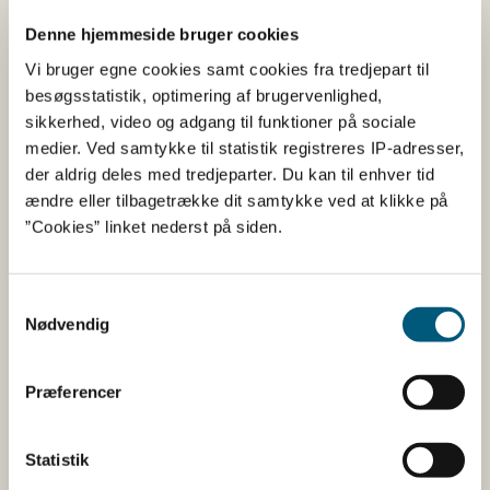
Denne hjemmeside bruger cookies
Vi bruger egne cookies samt cookies fra tredjepart til
Jf. § 91, stk. 1 i reguleringsbekendtgørelsen må fartøjer,
besøgsstatistik, optimering af brugervenlighed,
der ifølge Landbrugs- og Fiskeristyrelsens
sikkerhed, video og adgang til funktioner på sociale
Fartøjsregister ejes direkte eller indirekte af en eller flere
medier. Ved samtykke til statistik registreres IP-adresser,
bierhvervsfiskere, højst fiske, medbringe og lande en
der aldrig deles med tredjeparter. Du kan til enhver tid
tredjedel af fartøjsrationerne for alle arter. For
ændre eller tilbagetrække dit samtykke ved at klikke på
torskefiskerier gælder dog, at fartøjerne må fiske,
”Cookies” linket nederst på siden.
medbringe og lande halve fartøjsrationer, jf. § 91, stk. 2.
Denne straksregulering er udstedt i medfør af reglerne i
Samtykkevalg
Ministeriet for Fødevarer, Landbrug og Fiskeris
Nødvendig
bekendtgørelse nr. 1430 af 5. december 2025 om
regulering af fiskeriet § 17.
Præferencer
Straksreguleringen træder i kraft den 25. oktober 2025
og er gældende til og med 31. december 2025,
medmindre andet fastsættes.
Statistik