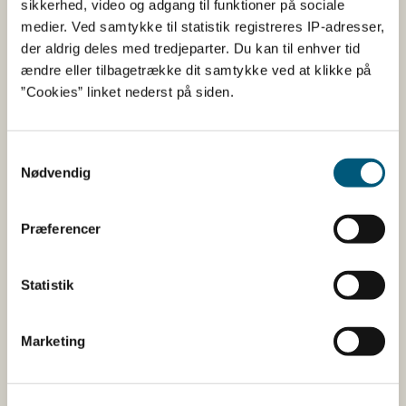
sikkerhed, video og adgang til funktioner på sociale
medier. Ved samtykke til statistik registreres IP-adresser,
Fødevarestyrelsen er en styrelse under
der aldrig deles med tredjeparter. Du kan til enhver tid
Erhvervsministeriet. Styrelsen arbejder med hele
ændre eller tilbagetrække dit samtykke ved at klikke på
fødevarekæden fra jord til bord med fokus på
”Cookies” linket nederst på siden.
dyresundhed og sikker, sund mad. Vi står bag De
officielle Kostråd og smileykontroller, som du kender
fra cafeer, restauranter og supermarkeder.
Samtykkevalg
Nødvendig
Kontakt
Fødevarestyrelsen
Præferencer
Stationsparken 31-33
2600 Glostrup
Statistik
Tlf. 72 2​​​7 69 00
CVR: 62534516
EAN
Marketing
Betaling af regning
Åben: