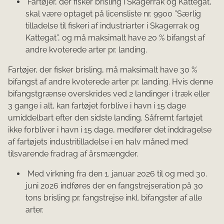
Fartøjer, der fisker brisling i Skagerrak og Kattegat,
skal være optaget på licensliste nr. 9900 ”Særlig
tilladelse til fiskeri af industriarter i Skagerrak og
Kattegat”, og må maksimalt have 20 % bifangst af
andre kvoterede arter pr. landing.
Fartøjer, der fisker brisling, må maksimalt have 30 %
bifangst af andre kvoterede arter pr. landing. Hvis denne
bifangstgrænse overskrides ved 2 landinger i træk eller
3 gange i alt, kan fartøjet forblive i havn i 15 dage
umiddelbart efter den sidste landing. Såfremt fartøjet
ikke forbliver i havn i 15 dage, medfører det inddragelse
af fartøjets industritilladelse i en halv måned med
tilsvarende fradrag af årsmængder.
Med virkning fra den 1. januar 2026 til og med 30.
juni 2026 indføres der en fangstrejseration på 30
tons brisling pr. fangstrejse inkl. bifangster af alle
arter.