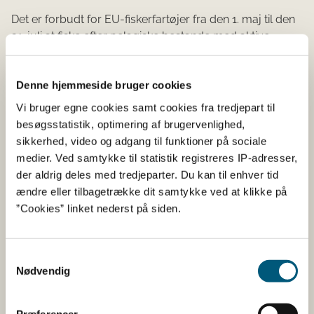
Det er forbudt for EU-fiskerfartøjer fra den 1. maj til den
31. juli at fiske efter pelagiske bestande med aktive
redskaber i områder uden for 12 sømil målt fra
basislinjerne i underafsnit 25, 26, 27, 28.2, 29 og vest for
Denne hjemmeside bruger cookies
breddegrad 24o00'Ø i underafsnit 32.
Vi bruger egne cookies samt cookies fra tredjepart til
Fartøjer, der fisker brisling i Østlige Østersø (ICES-
besøgsstatistik, optimering af brugervenlighed,
underområde 25-32), bortset fra fartøjer, der fisker i
sikkerhed, video og adgang til funktioner på sociale
henhold til tilladelse nr. 1205, må maksimalt have 20 %
medier. Ved samtykke til statistik registreres IP-adresser,
bifangst af andre kvoterede arter pr. landing.
der aldrig deles med tredjeparter. Du kan til enhver tid
ændre eller tilbagetrække dit samtykke ved at klikke på
Fartøjer, der fisker brisling på IOK vilkår i ICES-
”Cookies” linket nederst på siden.
underområde 24-27, og samtidigt har IOK årsmængder
af sild i Østersøen, må maksimalt have 45% bifangst af
sild pr. landing hvis fartøjet er tildelt en tilladelse 1205.
Samtykkevalg
Hvis denne bifangstgrænse overskrides ved 2 landinger i
Nødvendig
træk eller 3 gange i alt, kan fartøjet forblive i havn i 15
dage umiddelbart efter den sidste landing. Såfremt
Præferencer