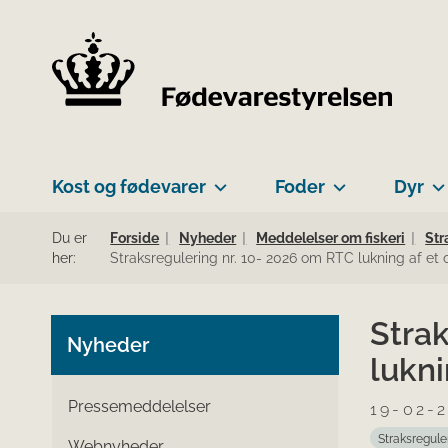
Kost og fødevarer
Foder
Dyr
Du er
Forside
Nyheder
Meddelelser om fiskeri
Str
her:
Straksregulering nr. 10- 2026 om RTC lukning af et
Stra
Nyheder
lukni
Pressemeddelelser
19-02-
Straksregule
Webnyheder