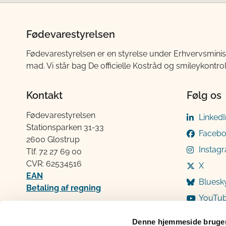
Fødevarestyrelsen
Fødevarestyrelsen er en styrelse under Erhvervsminis
mad. Vi står bag De officielle Kostråd og smileykontro
Kontakt
Følg os
Fødevarestyrelsen
LinkedI
Stationsparken 31-33
Faceb
2600 Glostrup
Instag
Tlf. 72 2​​​7 69 00
CVR: 62534516
X
EAN
Bluesk
Betaling af regning
YouTu
Åben:
Mandag: 9-12 og 13-15
Denne hjemmeside bruger