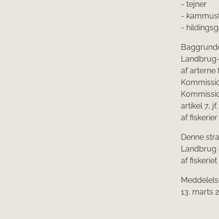
- tejner
- kammusl
- hildings
Baggrunden
Landbrug- 
af arterne 
Kommissio
Kommission
artikel 7, 
af fiskeri
Denne stra
Landbrug o
af fiskeriet 
Meddelelse
13. marts 