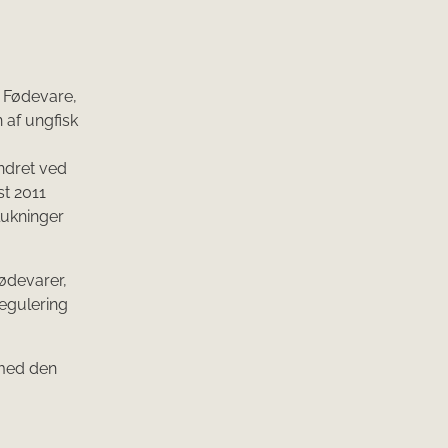
r Fødevare,
 af ungfisk
ndret ved
t 2011
slukninger
Fødevarer,
egulering
 med den