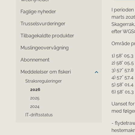
I perioden
Faglige nyheder
marts 2026
Trusselsvurderinger
Skagerrak,
efter WGS
Tilbagekaldte produkter
Område pr
Muslingeovervågning
1) 58° 05,3
Abonnement
2) 58° 05,5
3) 57° 57,8
Meddelelser om fiskeri
4) 57° 57,4
Straksreguleringer
5) 58° 01,4
2026
6) 58° 01,3
2025
Uanset forb
2024
med følge
IT-driftsstatus
- flydetraw
hestemakr