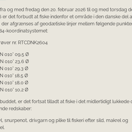
 fra og med fredag den 20. februar 2026 til og med torsdag d
 er det forbudt at fiske indenfor et område i den danske del a
 der afgrænses af geodætiske linjer mellem følgende punkte
84-koordinatsystemet:
øver nr. RTCDNK2604
 N 010° 09,5 Ø
 N 010° 23,6 Ø
 N 010° 29,3 Ø
 N 010° 18,5 Ø
 N 010° 18,0 Ø
 N 010° 10,2 Ø
uddet, er det fortsat tilladt at fiske i det midlertidigt lukked
nde redskaber:
l, snurpenot, drivgarn og pilke til fiskeri efter sild, makrel og
el.