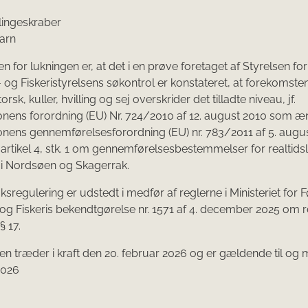
ingeskraber
garn
 for lukningen er, at det i en prøve foretaget af Styrelsen fo
og Fiskeristyrelsens søkontrol er konstateret, at forekomsten
torsk, kuller, hvilling og sej overskrider det tilladte niveau, jf.
nens forordning (EU) Nr. 724/2010 af 12. august 2010 som æ
ens gennemførelsesforordning (EU) nr. 783/2011 af 5. augus
jf. artikel 4, stk. 1 om gennemførelsesbestemmelser for realtid
er i Nordsøen og Skagerrak.
ksregulering er udstedt i medfør af reglerne i Ministeriet for 
g Fiskeris bekendtgørelse nr. 1571 af 4. december 2025 om r
§ 17.
n træder i kraft den 20. februar 2026 og er gældende til og
2026