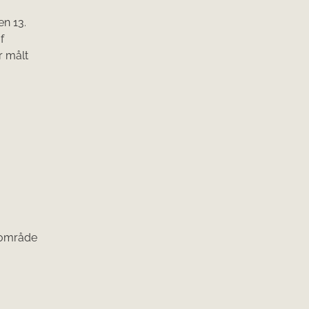
en 13.
f
r målt
e område