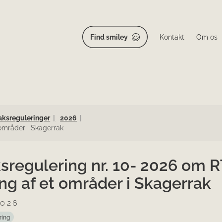
Find smiley
Kontakt
Om os
aksreguleringer
2026
 områder i Skagerrak
ksregulering nr. 10- 2026 om 
ng af et områder i Skagerrak
2026
ring