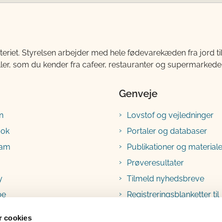
teriet. Styrelsen arbejder med hele fødevarekæden fra jord 
ller, som du kender fra cafeer, restauranter og supermarkeder
Genveje
n
Lovstof og vejledninger
ook
Portaler og databaser
ram
Publikationer og materiale
Prøveresultater
y
Tilmeld nyhedsbreve
be
Registreringsblanketter til
fødevarevirksomheder
 cookies