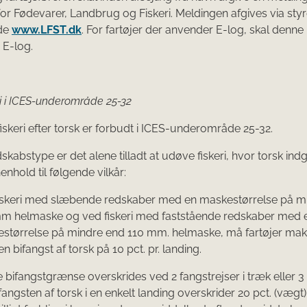
for Fødevarer, Landbrug og Fiskeri. Meldingen afgives via sty
de
www.LFST.dk
. For fartøjer der anvender E-log, skal denn
 E-log.
ri i ICES-underområde 25-32
 fiskeri efter torsk er forbudt i ICES-underområde 25-32.
skabstype er det alene tilladt at udøve fiskeri, hvor torsk in
henhold til følgende vilkår:
iskeri med slæbende redskaber med en maskestørrelse på m
m helmaske og ved fiskeri med faststående redskaber med 
størrelse på mindre end 110 mm. helmaske, må fartøjer mak
n bifangst af torsk på 10 pct. pr. landing.
 bifangstgrænse overskrides ved 2 fangstrejser i træk eller 3
bifangsten af torsk i en enkelt landing overskrider 20 pct. (vægt