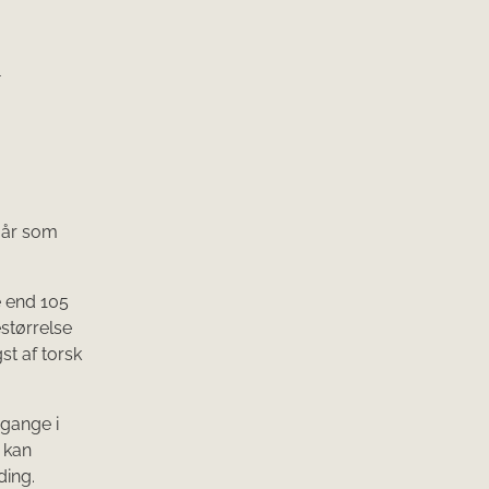
-
dgår som
 end 105
størrelse
t af torsk
 gange i
) kan
ding.