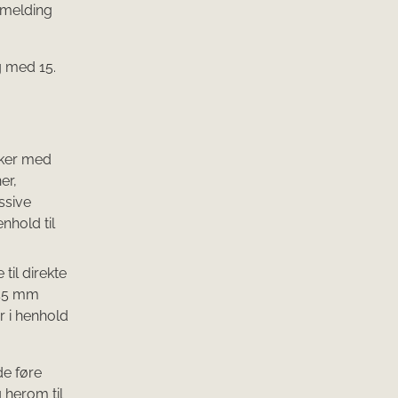
e melding
og med 15.
sker med
er,
assive
nhold til
til direkte
 45 mm
r i henhold
de føre
 herom til