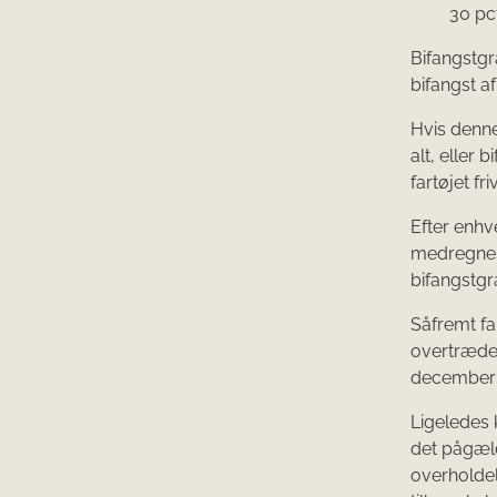
30 pct
Bifangstgr
bifangst af
Hvis denne
alt, eller 
fartøjet fr
Efter enhv
medregnes 
bifangstgr
Såfremt far
overtrædels
december 2
Ligeledes k
det pågæld
overholdel