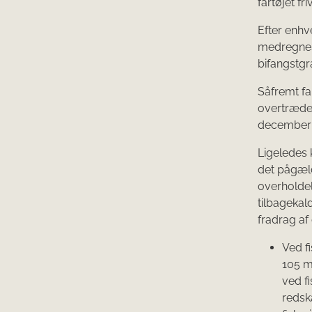
fartøjet fr
Efter enhv
medregnes 
bifangstgr
Såfremt far
overtrædels
december 2
Ligeledes k
det pågæld
overholdel
tilbagekald
fradrag af 
Ved f
105 m
ved f
redsk