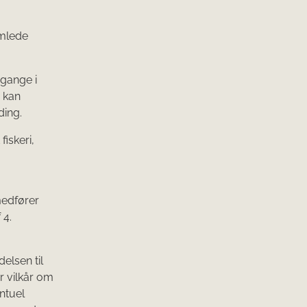
amlede
 gange i
) kan
ding.
iskeri,
 medfører
 4.
.
elsen til
r vilkår om
ntuel