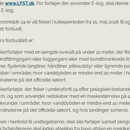
de
www.LFST.dk
. For fartøjer der anvender E-log, skal denn
 E-log.
erområde 24
er alt fiskeri i lukkeperioden fra 15. maj 2026 til 
6 forbudt.
ra forbuddet er:
skerfartøjer med en længde overalt på under 12 meter, der fi
 indfiltringsgarn eller toggergarn eller med bundforankrede lin
ner, flydende langliner, håndliner, pilkeudstyr eller lignende p
aber i områder, hvor vanddybden er mindre end 20 meter i he
naterne på det officielle søkort.
kerfartøjer, der fisker i underafsnit 24 efter pelagiske bestande 
m, og som anvender redskaber med en maskestørrelse på
 derunder i områder, hvor vanddybden er mindre end 40 mete
ordinaterne på det officielle søkort, og hvis landinger sorteres.
kes i henhold til undtagelserne, skal alle fartøjer uanset læng
 fartøjsføreren skal inden afsejling fra havn afgive en melding