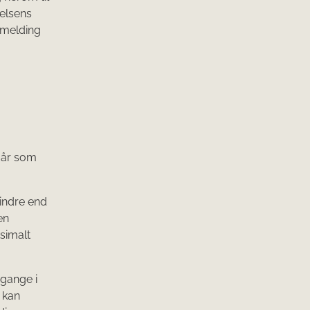
relsens
e melding
dgår som
indre end
en
simalt
 gange i
) kan