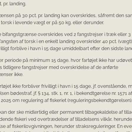
. pr. landing.
ænsen på 30 pct. pr. landing kan overskrides, såfremt den s
 torsk i levende vægt er på 50 kg. eller derunder.
 bifangstgrænse overskrides ved 2 fangstrejser i træk eller 3
bifangsten af torsk i en enkelt landing overskrider 40 pct. (vægt
ivilligt forblive i havn i 15 dage umiddelbart efter den sidste lan
er periode på minimum 15 dage, hvor fartøjet ikke har udøvet f
tidligere fangstrejser med overskridelse af de anførte
ænser ikke.
tøjet ikke forbliver frivilligt i havn i 15 dage, jf. ovenstående,
en bødestraf, jf. § 134, stk. 1, nr. 1, i bekendtgørelse nr. 1571 af
025 om regulering af fiskeriet (reguleringsbekendtgørelsen)
an der ske midlertidig eller permanent tilbagekaldelse af tillad
ende fiskeri ved overtrædelser af tilladelsens vilkår, herunde
se af fiskerilovgivningen, herunder straksreguleringer. En eve