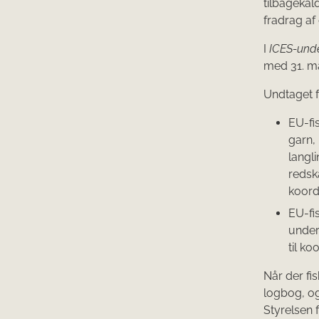
tilbagekald
fradrag af 
I
ICES-und
med 31. ma
Undtaget f
EU-fi
garn,
langli
redsk
koordi
EU-fis
under
til ko
Når der fis
logbog, og
Styrelsen 