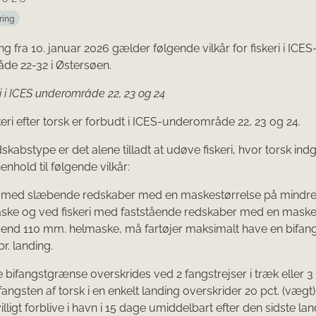
ring
g fra 10. januar 2026 gælder følgende vilkår for fiskeri i ICES
de 22-32 i Østersøen.
i i ICES underområde 22, 23 og 24
skeri efter torsk er forbudt i ICES-underområde 22, 23 og 24.
skabstype er det alene tilladt at udøve fiskeri, hvor torsk in
henhold til følgende vilkår:
ri med slæbende redskaber med en maskestørrelse på mindre
ke og ved fiskeri med faststående redskaber med en maske
end 110 mm. helmaske, må fartøjer maksimalt have en bifangs
pr. landing.
 bifangstgrænse overskrides ved 2 fangstrejser i træk eller 3
bifangsten af torsk i en enkelt landing overskrider 20 pct. (vægt
ivilligt forblive i havn i 15 dage umiddelbart efter den sidste lan