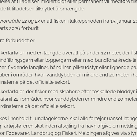
else af tilladelsen midlertidigt eller permanent vil medføre ti
de til tilladelsen tilknyttet årsmængder.
erområde 22 og 23
er alt fiskeri i lukkeperioden fra 15. januar 2
rts 2026 forbudt.
ra forbuddet er:
skerfartøjer med en længde overalt på under 12 meter, der fi
 indfiltringsgarn eller toggergarn eller med bundforankrede lin
ner, flydende langliner, håndliner, pilkeudstyr eller lignende p
aber i områder, hvor vanddybden er mindre end 20 meter i he
naterne på det officielle søkort.
kerfartøjer, der fisker med skrabere efter toskallede bløddyr i
afsnit 22 i områder, hvor vanddybden er mindre end 20 meter
ordinaterne på det officielle søkort.
kes i henhold til undtagelserne, skal alle fartøjer uanset læng
 fartøjsføreren skal inden afsejling fra havn afgive en melding
for Fødevarer, Landbrug og Fiskeri. Meldingen afgives via sty