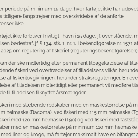
er periode på minimum 15 dage, hvor fartøjet ikke har udøvet f
tidligere fangstrejser med overskridelse af de anførte
ænser ikke.
tøjet ikke forbliver frivilligt i havn i 15 dage, jf. ovenstående,
en bødestraf, jf. § 134, stk. 1, nr. 1, i bekendtgørelse nr. 1571 af
025 om regulering af fiskeriet (reguleringsbekendtgørelsen)
an der ske midlertidig eller permanent tilbagekaldelse af tillad
ende fiskeri ved overtrædelser af tilladelsens vilkår, herunde
se af fiskerilovgivningen, herunder straksreguleringer. En eve
else af tilladelsen midlertidigt eller permanent vil medføre ti
de til tilladelsen tilknyttet årsmængder.
iskeri med slæbende redskaber med en maskestørrelse på 
m helmaske (Bacoma), ved fiskeri med 115 mm helmaske (T90
iskeri med 120 mm helmaske (T90) og ved fiskeri med faststå
aber med en maskestørrelse på minimum 110 mm helmaske
ri med liner og kroge, må fartøjer maksimalt have en bifangst a