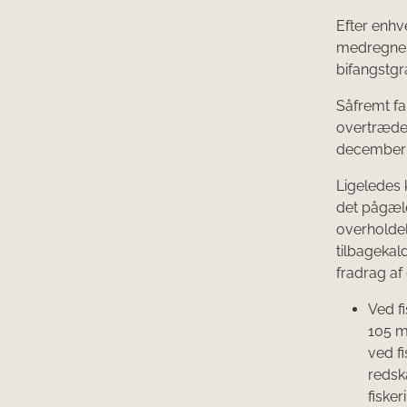
Efter enhv
medregnes 
bifangstgr
Såfremt far
overtrædels
december 2
Ligeledes k
det pågæld
overholdel
tilbagekald
fradrag af 
Ved f
105 m
ved f
redsk
fiske