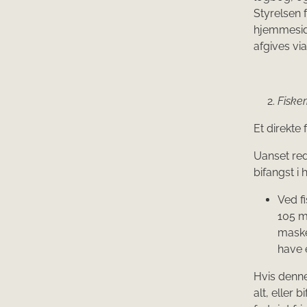
Styrelsen 
hjemmesi
afgives via
Fiske
Et direkte
Uanset red
bifangst i 
Ved f
105 m
maske
have e
Hvis denne
alt, eller 