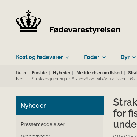
Kost og fødevarer
Foder
Dyr
Du er
Forside
Nyheder
Meddelelser om fiskeri
Stra
her:
Straksregulering nr. 8 - 2026 om vilkår for fiskeri i
Strak
Nyheder
for f
unde
Pressemeddelelser
09-01-
Webnyheder