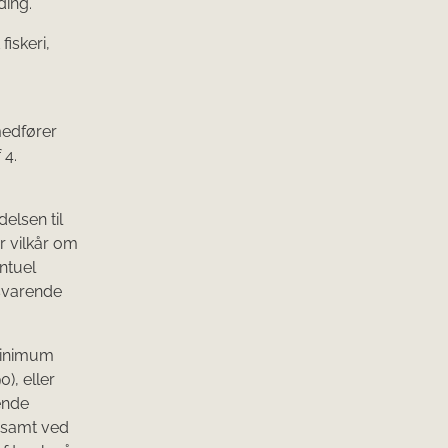
ding.
iskeri,
 medfører
 4.
.
elsen til
r vilkår om
ntuel
lsvarende
minimum
), eller
ende
 samt ved