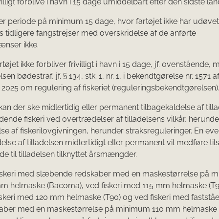
ivilligt forblive i havn i 15 dage umiddelbart efter den sidste lan
er periode på minimum 15 dage, hvor fartøjet ikke har udøvet f
tidligere fangstrejser med overskridelse af de anførte
ænser ikke.
tøjet ikke forbliver frivilligt i havn i 15 dage, jf. ovenstående,
en bødestraf, jf. § 134, stk. 1, nr. 1, i bekendtgørelse nr. 1571 af
025 om regulering af fiskeriet (reguleringsbekendtgørelsen)
an der ske midlertidig eller permanent tilbagekaldelse af tillad
ende fiskeri ved overtrædelser af tilladelsens vilkår, herunde
se af fiskerilovgivningen, herunder straksreguleringer. En eve
else af tilladelsen midlertidigt eller permanent vil medføre ti
de til tilladelsen tilknyttet årsmængder.
iskeri med slæbende redskaber med en maskestørrelse på 
m helmaske (Bacoma), ved fiskeri med 115 mm helmaske (T90
iskeri med 120 mm helmaske (T90) og ved fiskeri med faststå
aber med en maskestørrelse på minimum 110 mm helmaske