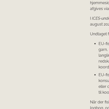
hjemmesi
afgives via
I
ICES-und
august 202
Undtaget f
EU-fi
garn,
langli
redsk
koordi
EU-fis
konsu
eller
til ko
Når der fis
logbog, og