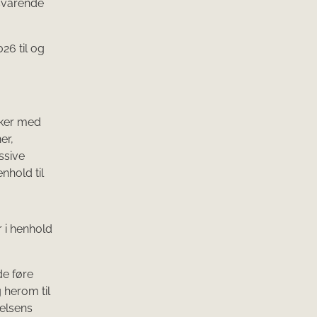
lsvarende
026 til og
sker med
er,
assive
nhold til
 i henhold
de føre
 herom til
relsens