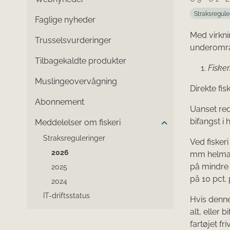
Straksregule
Faglige nyheder
Med virknin
Trusselsvurderinger
underområ
Tilbagekaldte produkter
Fisker
Muslingeovervågning
Direkte fi
Abonnement
Uanset red
bifangst i 
Meddelelser om fiskeri
Straksreguleringer
Ved fiske
2026
mm helmas
på mindre 
2025
på 10 pct. 
2024
IT-driftsstatus
Hvis denne
alt, eller 
fartøjet fr