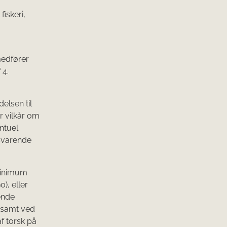
iskeri,
 medfører
 4.
.
elsen til
r vilkår om
ntuel
lsvarende
minimum
), eller
ende
 samt ved
f torsk på