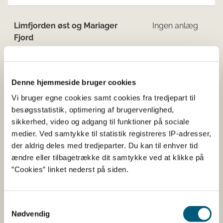
Limfjorden øst og Mariager
Ingen anlæg
Fjord
Kattegat nord
Ingen anlæg
Denne hjemmeside bruger cookies
Vi bruger egne cookies samt cookies fra tredjepart til
besøgsstatistik, optimering af brugervenlighed,
Jyllands østkyst syd for
sikkerhed, video og adgang til funktioner på sociale
Djursland og Fyn
medier. Ved samtykke til statistik registreres IP-adresser,
der aldrig deles med tredjeparter. Du kan til enhver tid
ændre eller tilbagetrække dit samtykke ved at klikke på
”Cookies” linket nederst på siden.
1431
68
Samtykkevalg
Kattegat syd - Samsø bælt
Ingen anlæg
Nødvendig