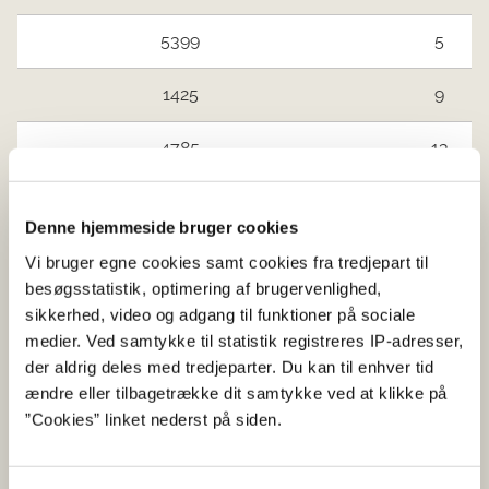
5399
5
1425
9
4785
13
2033
15
Denne hjemmeside bruger cookies
4568
15
Vi bruger egne cookies samt cookies fra tredjepart til
besøgsstatistik, optimering af brugervenlighed,
Limfjorden øst og Mariager Fjord
Ingen vandind
sikkerhed, video og adgang til funktioner på sociale
medier. Ved samtykke til statistik registreres IP-adresser,
Kattegat nord
Ingen vandind
der aldrig deles med tredjeparter. Du kan til enhver tid
ændre eller tilbagetrække dit samtykke ved at klikke på
Jyllands østkyst syd for Djursland
”Cookies” linket nederst på siden.
og Fyn