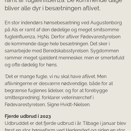
bliver alle dyr i besætningen aflivet.
​En stor indendørs hønsebesætning ved Augustenborg
på Als er ramt af den dødelige og meget smitsomme
fugleinfluenza, H5N1. Derfor afliver Fødevarestyrelsen
de kommende dage hele besætningen. Det sker i
samarbejde med Beredskabsstyrelsen. Sygdommen
rammer meget sjældent mennesker, men er smertefuld
og ofte dødelig for høns.
’Det er mange fugle, vi nu skal have aflivet. Men
aflivningerne er desværre nødvendige, både for at
begrænse fuglenes lidelser, og for at forebygge
smittespredning’, forklarer veterinærchef i
Fødevarestyrelsen, Signe Hvidt-Nielsen.
Fjerde udbrud i 2023
Udbruddet er det fjerde udbrud i år. Tilbage i januar blev
først en stor hønsefarm ved Hedensted og siden en stor