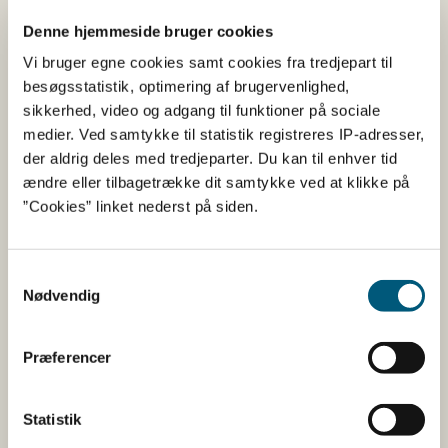
restriktionerne for branchen, hvis smittetrykket og
Denne hjemmeside bruger cookies
risikoen stiger væsentligt’, forklarer veterinærchefen.
Vi bruger egne cookies samt cookies fra tredjepart til
Lokale fugleejere må hverken flytte æg eller fugle
besøgsstatistik, optimering af brugervenlighed,
Fødevarestyrelsen har oprettet en restriktionszone
sikkerhed, video og adgang til funktioner på sociale
omkring den ramte hønsebesætning ved Augustenborg.
medier. Ved samtykke til statistik registreres IP-adresser,
I en radius på 10 km er det forbudt at flytte æg eller
der aldrig deles med tredjeparter. Du kan til enhver tid
fjerkræ uden særlig tilladelse fra Fødevarestyrelsen, og
ændre eller tilbagetrække dit samtykke ved at klikke på
alle fjerkræejere inden for zonen skal registrere deres
”Cookies” linket nederst på siden.
fuglehold på landbrugsindberetning.dk.
Læs mere
Samtykkevalg
Nødvendig
Bekendtgørelse og kort med restriktionszoner
Se om du bor i en zone
Præferencer
Aktuelle restriktionszoner
Statistik
Information til hobbyholdsejere