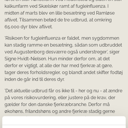
kalkunfarm ved Skælskør ramt af fugleinfluenza. I
midten af marts blev en lille besætning ved Ramløse
aflivet. Tilsammen betød de tre udbrud, at omkring
65.000 dyr blev aflivet.
’Risikoen for fugleinfluenza er faldet, men sygdommen
kan stadig ramme en besætning, sådan som udbruddet
ved Augustenborg desværre også understreger’, siger
Signe Hvidt-Nielsen. Hun minder derfor om, at det
derfor er vigtigt, at alle der har med fjerkræ at gøre,
tager deres forholdsregler, og blandt andet skifter fodtøj
inden de går ind til deres dyr.
’Det aktuelle udbrud får os ikke til - her og nu - at ændre
på vores risikovurdering, eller justere på de krav, der
gælder for den danske fjerkræbranche. Derfor må
økohøns, frilandshøns og andre fjerkræ stadig gerne
være ude i det fri. Men det er klart, at vi følger
situationen nøje, og er klar til igen at skærpe