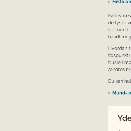
Fakta o
Fødevarest
de tyske 
for mund-
håndtering 
Hvordan s
tidspunkt 
truslen m
ændres med
Du kan hol
Mund- o
Yde