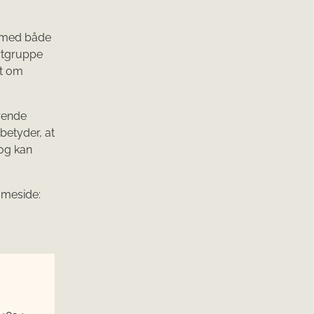
g med både
rtgruppe
et om
rende
betyder, at
og kan
mmeside: