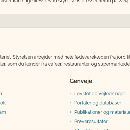
lister kan ringe til Fødevarestyrelsens pressetelefon på 2284
teriet. Styrelsen arbejder med hele fødevarekæden fra jord 
ller, som du kender fra cafeer, restauranter og supermarkeder
Genveje
n
Lovstof og vejledninger
ook
Portaler og databaser
ram
Publikationer og materiale
Prøveresultater