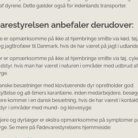
af dyrene. Dette gælder også for indenlands transporter.
arestyrelsen anbefaler derudover:
re er opmærksomme på ikke at hjembringe smitte via kød, tøj,
g jagttrofæer til Danmark, hvis de har været på jagt i udlande
ster er opmærksomme på ikke at hjembringe smitte via tøj, cyke
dstyr, hvis man har været i naturen i områder med udbrud 
yge.
e danske besætninger med klovbærende dyr opretholder god
yttelse og 48-timers karantæne, inden medarbejdere, besøg
re kommer i en dansk besætning, hvis de har været i kontak
dyr i områder med mund- og klovesyge.
eejere og dyrlæger er ekstra opmærksomme på symptomer 
yge. Se mere på Fødevarestyrelsens hjemmeside: