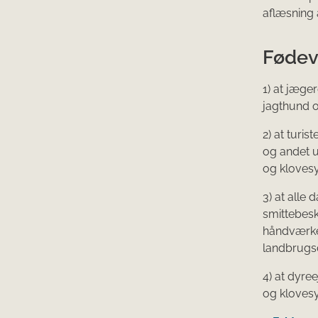
aflæsning 
Fødev
1) at jæge
jagthund o
2) at turi
og andet u
og kloves
3) at all
smittebesk
håndværke
landbrugs
4) at dyr
og kloves