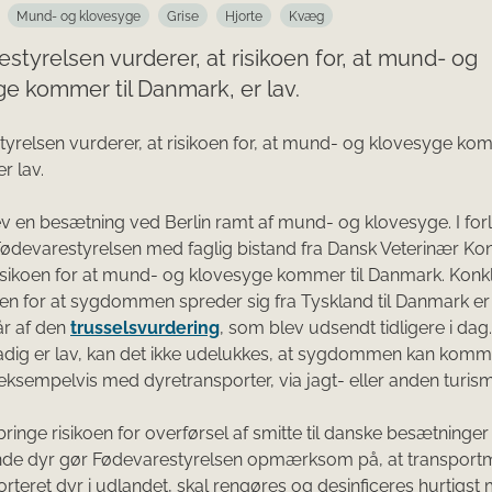
Mund- og klovesyge
Grise
Hjorte
Kvæg
styrelsen vurderer, at risikoen for, at mund- og
e kommer til Danmark, er lav.
yrelsen vurderer, at risikoen for, at mund- og klovesyge kom
r lav.
v en besætning ved Berlin ramt af mund- og klovesyge. I fo
Fødevarestyrelsen med faglig bistand fra Dansk Veterinær Ko
isikoen for at mund- og klovesyge kommer til Danmark. Konk
ikoen for at sygdommen spreder sig fra Tyskland til Danmark er
år af den
trusselsvurdering
, som blev udsendt tidligere i da
tadig er lav, kan det ikke udelukkes, at sygdommen kan komme
ksempelvis med dyretransporter, via jagt- eller anden turism
bringe risikoen for overførsel af smitte til danske besætninge
de dyr gør Fødevarestyrelsen opmærksom på, at transportmi
orteret dyr i udlandet, skal rengøres og desinficeres hurtigst m