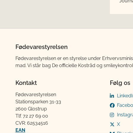
Journa
Fødevarestyrelsen
Fødevarestyrelsen er en styrelse under Erhvervsminis
mad. Vi står bag De officielle Kostråd og smileykontro
Kontakt
Følg os
Fødevarestyrelsen
LinkedI
Stationsparken 31-33
Faceb
2600 Glostrup
Instag
Tlf. 72 2​​​7 69 00
CVR: 62534516
X
EAN