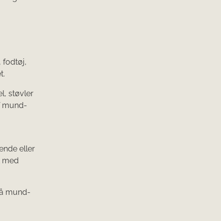
 fodtøj,
t.
l, støvler
af mund-
ende eller
t med
på mund-