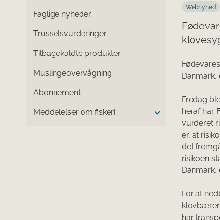
Webnyhed
Faglige nyheder
Fødevare
Trusselsvurderinger
klovesyg
Tilbagekaldte produkter
Fødevarest
Muslingeovervågning
Danmark, e
Abonnement
Fredag ble
heraf har 
Meddelelser om fiskeri
vurderet r
er, at ris
det fremg
risikoen s
Danmark, e
For at ned
klovbæren
har transp