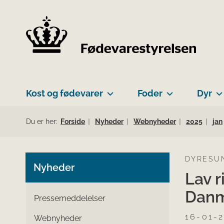
Kost og fødevarer
Foder
Dyr
Du er her:
Forside
Nyheder
Webnyheder
2025
jan
DYRESU
Nyheder
Lav r
Dan
Pressemeddelelser
16-01-
Webnyheder