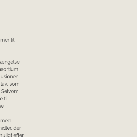
mer til
rlængelse
nsortium,
lusionen
 lav, som
g. Selvom
 til
e.
r med
dler, der
uligt efter