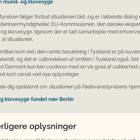
m mund- og klovesyge
yrelsen følger fortsat situationen tæt, og er i løbende dialo
veterinærmyndigheder, EU-Kommissionen, den danske ekspe
 og klovesyge, ligesom der er tæt samarbejde med erhverv
af situationen.
mitten kom ind i den ramte besætning i Tyskland er på nuvæ
ukendt, og det er udbredelsen af smitten i Tyskland også. Det 
od Danmark kun kan vurderes med en vis grad af usikkerhed 
 kort varsel ved nye oplysninger.
de dig opdateret om situationen på Fødevarestyrelsens hje
g klovesyge fundet nær Berlin
rligere oplysninger