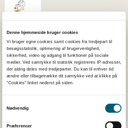
Se videoen: Derfor bør du
skylle frugt og grønt
Denne hjemmeside bruger cookies
Vi bruger egne cookies samt cookies fra tredjepart til
2017
besøgsstatistik, optimering af brugervenlighed,
Fødevarer
Hygiejne
sikkerhed, video og adgang til funktioner på sociale
medier. Ved samtykke til statistik registreres IP-adresser,
Anders Morgenthaler har illustreret filmen, der husker os
der aldrig deles med tredjeparter. Du kan til enhver tid
på, at vi altid skal skylle krydderurter og salat.
ændre eller tilbagetrække dit samtykke ved at klikke på
”Cookies” linket nederst på siden.
Samtykkevalg
Fødevarestyrelsen
Nødvendig
Fødevarestyrelsen er en styrelse under
Erhvervsministeriet. Styrelsen arbejder med hele
Præferencer