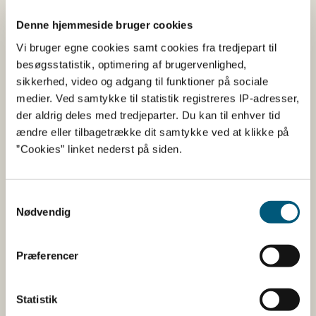
Råt kød
Denne hjemmeside bruger cookies
Vi bruger egne cookies samt cookies fra tredjepart til
2019
besøgsstatistik, optimering af brugervenlighed,
Fødevarer
Hygiejne
sikkerhed, video og adgang til funktioner på sociale
God hygiejne i køkkenet er vigtig, hvis du ikke vil være
medier. Ved samtykke til statistik registreres IP-adresser,
syg af maden. Se filmen "Den Blå Kylling" her og få styr
der aldrig deles med tredjeparter. Du kan til enhver tid
på, hvordan du undgår at blive syg af bakterie...
ændre eller tilbagetrække dit samtykke ved at klikke på
”Cookies” linket nederst på siden.
Samtykkevalg
Nødvendig
Undgå at blive syg, når du
Præferencer
griller
2019
Statistik