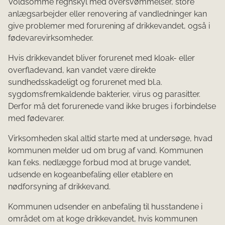
Voldsomme regnskyl med oversvømmelser, store
anlægsarbejder eller renovering af vandledninger kan
give problemer med forurening af drikkevandet, også i
fødevarevirksomheder.
Hvis drikkevandet bliver forurenet med kloak- eller
overfladevand, kan vandet være direkte
sundhedsskadeligt og forurenet med bl.a.
sygdomsfremkaldende bakterier, virus og parasitter.
Derfor må det forurenede vand ikke bruges i forbindelse
med fødevarer.
Virksomheden skal altid starte med at undersøge, hvad
kommunen melder ud om brug af vand. Kommunen
kan f.eks. nedlægge forbud mod at bruge vandet,
udsende en kogeanbefaling eller etablere en
nødforsyning af drikkevand.
Kommunen udsender en anbefaling til husstandene i
området om at koge drikkevandet, hvis kommunen