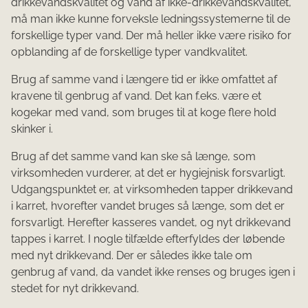
drikkevandskvalitet og vand af ikke-drikkevandskvalitet,
må man ikke kunne forveksle ledningssystemerne til de
forskellige typer vand. Der må heller ikke være risiko for
opblanding af de forskellige typer vandkvalitet.
Brug af samme vand i længere tid er ikke omfattet af
kravene til genbrug af vand. Det kan f.eks. være et
kogekar med vand, som bruges til at koge flere hold
skinker i.
Brug af det samme vand kan ske så længe, som
virksomheden vurderer, at det er hygiejnisk forsvarligt.
Udgangspunktet er, at virksomheden tapper drikkevand
i karret, hvorefter vandet bruges så længe, som det er
forsvarligt. Herefter kasseres vandet, og nyt drikkevand
tappes i karret. I nogle tilfælde efterfyldes der løbende
med nyt drikkevand. Der er således ikke tale om
genbrug af vand, da vandet ikke renses og bruges igen i
stedet for nyt drikkevand.