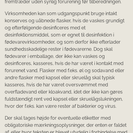
fremtræder uden synlig forurening før tilberedningen.
Virksomheden kan som udgangspunkt bruge intakt
konserves og uåbnede flasker, hvis de vaskes grundigt
og efterfølgende desinficeres med et
desinfektionsmiddel, som er egnet til desinfektion i
fødevarevirksomheder, og som derfor ikke efterlader
sundhedsskadelige rester i fødevarerne. Dog skal
fødevarer i emballage, der ikke kan vaskes og
desinficeres, kasseres, hvis de har været i kontakt med
forurenet vand. Flasker med f.eks. øl og sodavand eller
andre flasker med kapsel eller skruelåg skal typisk
kasseres, hvis de har været oversvømmet med
overfladevand eller kloakvand, idet der ikke kan gøres
fuldstændigt rent ved kapsel eller skruelågslukningen,
hvor der f.eks. kan være rester af bakterier og virus.
Der skal tages højde for eventuelle etiketter med
obligatoriske mærkningsoplysninger, der enten er faldet
af, eller hvor teksten er blevet utydelig i forbindelse med