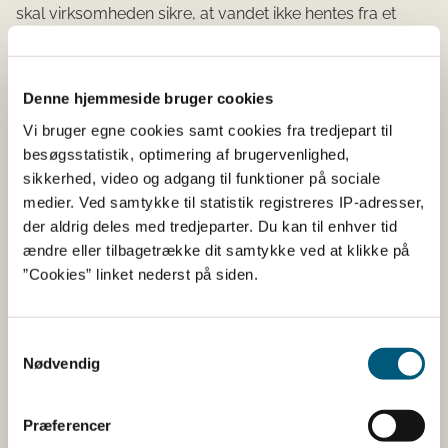
skal virksomheden sikre, at vandet ikke hentes fra et
kontamineret område. Havvand bør hentes i god
afstand fra kysten og fra indsejlinger til havne og
marinaer.
Denne hjemmeside bruger cookies
Levende fisk bør ikke opbevares i havnebassiner,
Vi bruger egne cookies samt cookies fra tredjepart til
marinaer, tæt på spildevandsudløb og tæt på andre
besøgsstatistik, optimering af brugervenlighed,
steder, hvor der kan være risiko for kemiske eller
sikkerhed, video og adgang til funktioner på sociale
mikrobiologiske kontamineringer fra f.eks. bundmaling
medier. Ved samtykke til statistik registreres IP-adresser,
på fartøjer og udtømte spildevandsbeholdere. Hvis
der aldrig deles med tredjeparter. Du kan til enhver tid
virksomheden vil have fisk i hyttefad i havnebassin eller i
ændre eller tilbagetrække dit samtykke ved at klikke på
vand fra havnen, skal virksomheden forholde sig til
”Cookies” linket nederst på siden.
risikoen for, at vandet potentielt kan skade den færdige
fødevare.
Samtykkevalg
Fartøjer skal sikre, at vandindtag til rent vand placeres,
Nødvendig
så man undgår forurening af vandforsyningen.
Hygiejneforordningen, artikel 2, stk. 1, litra h) og i)
Præferencer