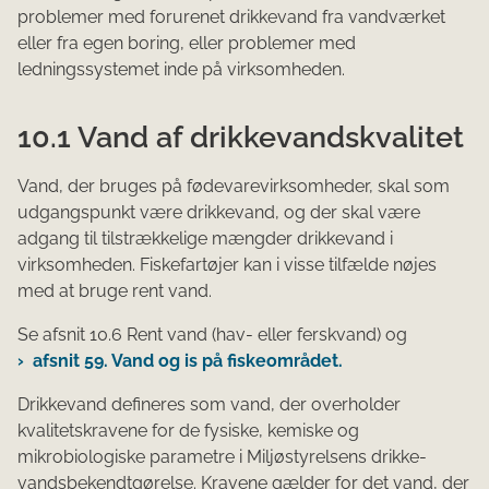
problemer med forurenet drikkevand fra vandværket
eller fra egen boring, eller problemer med
ledningssystemet inde på virksomheden.
10.1 Vand af drikkevandskvalitet
Vand, der bruges på fødevarevirksomheder, skal som
udgangspunkt være drikkevand, og der skal være
adgang til tilstrækkelige mængder drikkevand i
virksomheden. Fiskefartøjer kan i visse tilfælde nøjes
med at bruge rent vand.
Se afsnit 10.6 Rent vand (hav- eller ferskvand) og
afsnit 59. Vand og is på fiskeområdet.
Drikkevand defineres som vand, der overholder
kvalitetskravene for de fysiske, kemiske og
mikrobiologiske parame­tre i Miljøstyrelsens drik­ke­
vands­be­kendt­gør­el­se. Kravene gælder for det vand, der