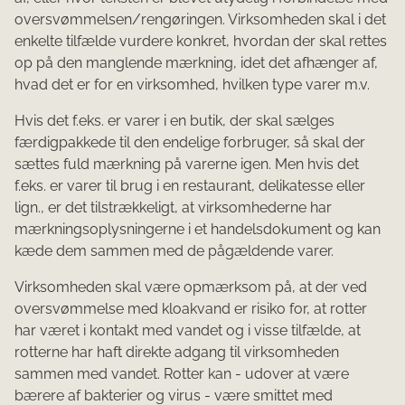
oversvømmelsen/rengøringen. Virksomheden skal i det
enkelte tilfælde vurdere konkret, hvordan der skal rettes
op på den manglende mærkning, idet det afhænger af,
hvad det er for en virksomhed, hvilken type varer m.v.
Hvis det f.eks. er varer i en butik, der skal sælges
færdigpakkede til den endelige forbruger, så skal der
sættes fuld mærkning på varerne igen. Men hvis det
f.eks. er varer til brug i en restaurant, delikatesse eller
lign., er det tilstrækkeligt, at virksomhederne har
mærkningsoplysningerne i et handelsdokument og kan
kæde dem sammen med de pågældende varer.
Virksomheden skal være opmærksom på, at der ved
oversvømmelse med kloakvand er risiko for, at rotter
har været i kontakt med vandet og i visse tilfælde, at
rotterne har haft direkte adgang til virksomheden
sammen med vandet. Rotter kan - udover at være
bærere af bakterier og virus - være smittet med