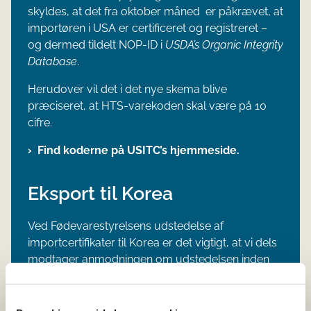
skyldes, at det fra oktober måned er påkrævet, at
importøren i USA er certificeret og registreret –
og dermed tildelt NOP-ID i
USDA’s Organic Integrity
Database
.
Herudover vil det i det nye skema blive
præciseret, at HTS-varekoden skal være på 10
cifre.
Find koderne på USITC’s hjemmeside.
Eksport til Korea
Ved Fødevarestyrelsens udstedelse af
importcertifikater til Korea er det vigtigt, at vi dels
modtager anmodningen om udstedelsen inden
varen sendes afsted, og dels er oplyst om,
hvornår sendingen forlader EU.