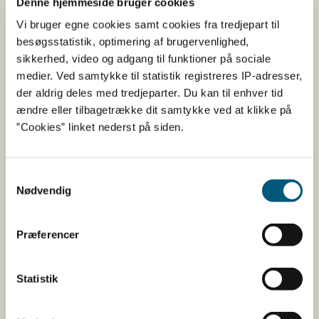
Denne hjemmeside bruger cookies
Der er kommet en ny rubrik i importcertifikatet,
Vi bruger egne cookies samt cookies fra tredjepart til
hvor det er muligt at angive flere virksomheder,
besøgsstatistik, optimering af brugervenlighed,
så der nu er plads til at angive både eksportør og
sikkerhed, video og adgang til funktioner på sociale
producent.
medier. Ved samtykke til statistik registreres IP-adresser,
Fødevarestyrelsens side om eksport, herunder
der aldrig deles med tredjeparter. Du kan til enhver tid
”Udkast til E-NAQS Import Certifikatet”, vil blive
ændre eller tilbagetrække dit samtykke ved at klikke på
opdateret med ovennævnte snarest.
”Cookies” linket nederst på siden.
Storbritannien (UK) – status
Samtykkevalg
mht. eksport/import
Nødvendig
UK arbejder på at få et system, som ligner EU-
Præferencer
systemet, TRACES, til udstedelse af
importkontrolattester (ved import til UK).
Systemet forventes først at gå i luften d. 1. februar
Statistik
2027. Indtil da, behøver man ikke nogen
importkontrolattest ved salg af økologiske varer