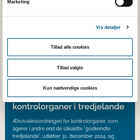
Marketing
til UK.
Mht. import fra UK til EU, så er det nu afklaret, at
det kun er varer fra UK, som enten er produceret i
Vis detaljer
UK eller forarbejdet i UK, som man kan importere
til EU. Dvs. at økologiske varer fra tredjelande,
som kun er ompakket og/eller ommærket i UK,
Tillad alle cookies
ikke kan importeres til EU.
Tillad valgte
Status vedr. de nye
økologiregler om
Kun nødvendige cookies
anerkendelse af
kontrolorganer i tredjelande
Ækvivalensordningen for kontrolorganer, som
agerer i andre end de såkaldte ”godkendte
tredjelande”, udløber 31. december 2024, og