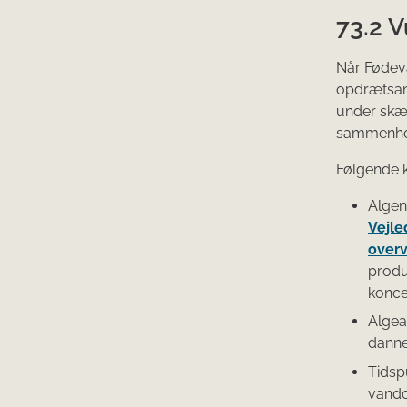
73.2 V
Når Fødeva
opdrætsanl
under skæ
sammenhold
Følgende k
Algen
Vejle
over
produ
konce
Algear
danne
Tidsp
vando