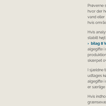
Prøverne 
hvor der h
vand eller 
hvis områd
Hvis analy
stabilt høj
bilag 8 
algegifte 
produktio
skærpet o
I sjældne 
udtages kød
algegifte 
er særlige 
Hvis indhol
grænseværd