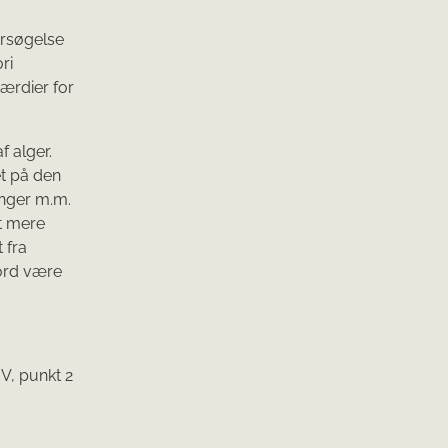
ersøgelse
ri
ærdier for
f alger.
et på den
inger m.m.
et mere
 fra
 ord være
 V, punkt 2