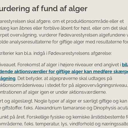
urdering af fund af alger
restyrelsen skal afgøre, om et produktionsområde eller et
æg kan åbnes eller forblive åbent for høst, eller om det skal
rpet overvågning, vurderer Fødevarestyrelsen algefundene 
e analyseresultaterne for giftige alger med resultaterne for 
riterier kan bl.a. indgå i Fødevarestyrelsens afgørelse:
iveauet. Forekomst af alger i højere niveauer end angivet i
bi
dende aktionsværdier for giftige alger kan medføre skærp
vågning
. Det betyder, at algeprøverne skal udtages på
ktionsområdeniveau i stedet for på algeovervågningsniveau, 
ntrationen af alger igen er under aktionsværdierne.
t og algeslægt. Nogle typer af alger er særligt giftige og kan 
 giftstoffer, f.eks. Alexandrium tamaranse og Dinophysis acut
unkt på året. Forskellige fysiske og kemiske årstidsbestemte f
mråderne, f.eks. temperatur, lys, vindforhold og næringssalt