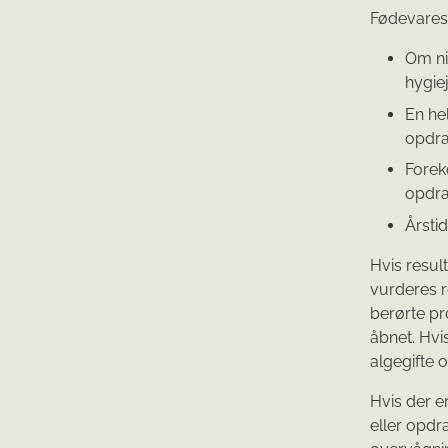
Fødevarest
Om ni
hygie
En he
opdr
Forek
opdr
Årstid
Hvis resul
vurderes r
berørte pr
åbnet. Hvi
algegifte 
Hvis der e
eller opdr