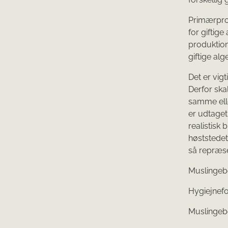
Primærpro
for giftig
produktion
giftige alge
Det er vig
Derfor ska
samme elle
er udtaget
realistisk
høststedet
så repræse
Muslingebek
Hygiejnefor
Muslingebek