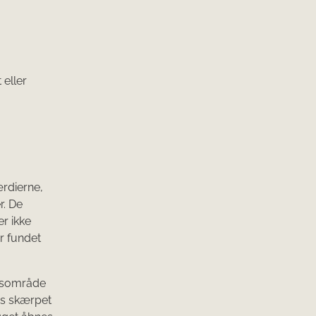
 eller
ærdierne,
r. De
r ikke
r fundet
ionsområde
es skærpet