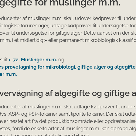
gegifte for muslinger m.m.
ucenter af muslinger m.m. skal, udover kødprøver til unde
iologiske forureninger, udtage kødprøver til undersøgelse for 
ver til undersøgelse for giftige alger. Dette uanset om der sk
m.m. i et midlertidigt- eller permanent mikrobiologisk klassifi
snit
72. Muslinger m.m.
og
es prøvetagning for mikrobiologi, giftige alger og algegifte 
er m.m.
vervågning af algegifte og giftige 
ucenter af muslinger m.m. skal udtage kødprøver til unders
 dvs. ASP- og PSP-toksiner samt lipofile toksiner. Der skal udt
hver høstet art fra det produktionsområde eller opdrætsanlæ
østes, fordi de enkelte arter af muslinger m.m. kan ophobe alge
 grad. Læs mere om algetoksiner i bilag 7.