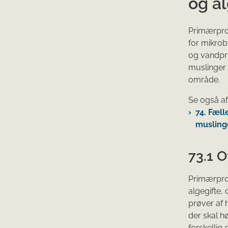
og al
Primærprod
for mikrob
og vandprø
muslinger 
område.
Se også af
74. Fæll
musling
73.1 O
Primærprod
algegifte,
prøver af 
der skal h
forskellig