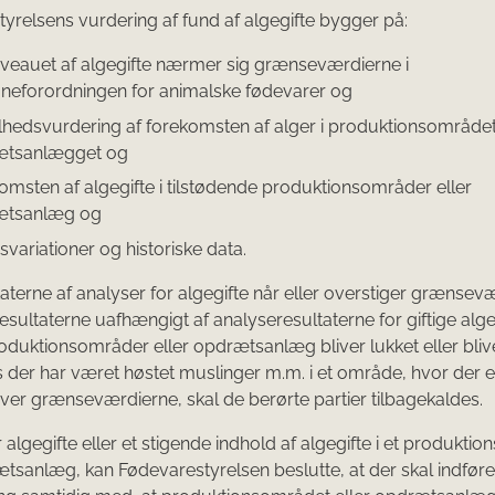
yrelsens vurdering af fund af algegifte bygger på:
veauet af algegifte nærmer sig grænseværdierne i
jneforordningen for animalske fødevarer og
lhedsvurdering af forekomsten af alger i produktionsområdet
ætsanlægget og
omsten af algegifte i tilstødende produktionsområder eller
ætsanlæg og
svariationer og historiske data.
taterne af analyser for algegifte når eller overstiger grænsev
esultaterne uafhængigt af analyseresultaterne for giftige alge
oduktionsområder eller opdrætsanlæg bliver lukket eller blive
s der har været høstet muslinger m.m. i et område, hvor der e
over grænseværdierne, skal de berørte partier tilbagekaldes.
r algegifte eller et stigende indhold af algegifte i et produkt
ætsanlæg, kan Fødevarestyrelsen beslutte, at der skal indfør