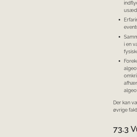
indfly
usædv
Erfar
eventu
Samme
i en 
fysis
Forek
algeo
omkri
afhæn
algeo
Der kan væ
øvrige fak
73.3 V