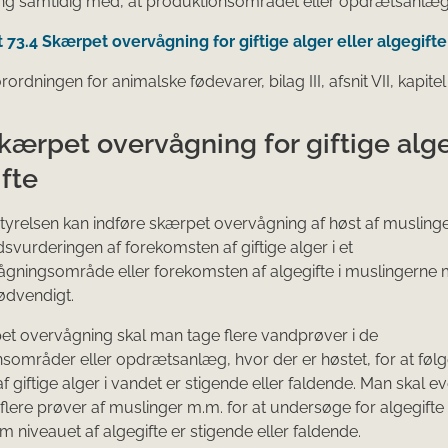
ng samtidig med, at produktionsområdet eller opdrætsanlæg
t 73.4 Skærpet overvågning for giftige alger eller algegifte
ordningen for animalske fødevarer, bilag III, afsnit VII, kapitel
kærpet overvågning for giftige alge
fte
yrelsen kan indføre skærpet overvågning af høst af muslinge
dsvurderingen af forekomsten af giftige alger i et
gningsområde eller forekomsten af algegifte i muslingerne m
nødvendigt.
t overvågning skal man tage flere vandprøver i de
sområder eller opdrætsanlæg, hvor der er høstet, for at føl
f giftige alger i vandet er stigende eller faldende. Man skal e
flere prøver af muslinger m.m. for at undersøge for algegifte
m niveauet af algegifte er stigende eller faldende.