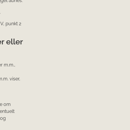
get åbnes.
.
 V, punkt 2
r eller
r m.m.,
.m. viser,
ge om
ventuelt
 og