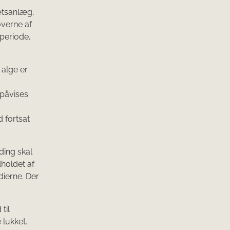
ætsanlæg,
øverne af
 periode,
 alge er
 påvises
 fortsat
ding skal
dholdet af
ierne. Der
til
lukket.