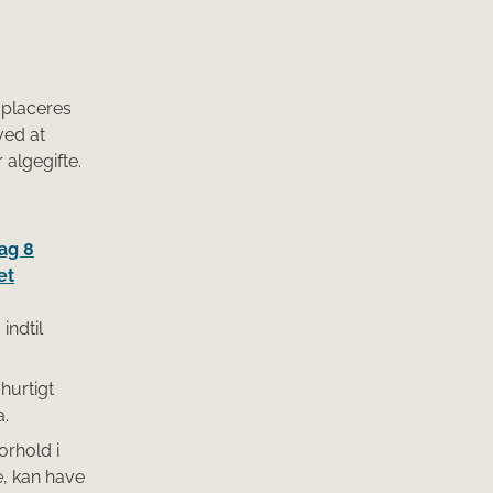
 placeres
ved at
algegifte.
lag 8
et
indtil
hurtigt
a.
orhold i
e, kan have