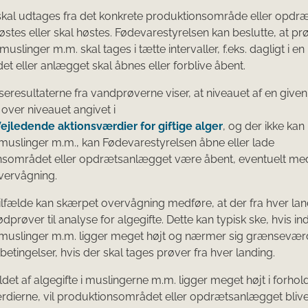
skal udtages fra det konkrete produktionsområde eller opdr
østes eller skal høstes. Fødevarestyrelsen kan beslutte, at pr
muslinger m.m. skal tages i tætte intervaller, f.eks. dagligt i en
et eller anlægget skal åbnes eller forblive åbent.
seresultaterne fra vandprøverne viser, at niveauet af en given
t over niveauet angivet i
Vejledende aktionsværdier for giftige alger
, og der ikke kan
i muslinger m.m., kan Fødevarestyrelsen åbne eller lade
nsområdet eller opdrætsanlægget være åbent, eventuelt med
vervågning.
tilfælde kan skærpet overvågning medføre, at der fra hver lan
prøver til analyse for algegifte. Dette kan typisk ske, hvis in
i muslinger m.m. ligger meget højt og nærmer sig grænseværd
betingelser, hvis der skal tages prøver fra hver landing.
det af algegifte i muslingerne m.m. ligger meget højt i forhold 
ierne, vil produktionsområdet eller opdrætsanlægget blive 