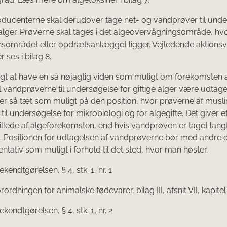
ducenterne skal derudover tage net- og vandprøver til und
e alger. Prøverne skal tages i det algeovervågningsområde, hvo
sområdet eller opdrætsanlægget ligger. Vejledende aktionsv
r ses i bilag 8.
tigt at have en så nøjagtig viden som muligt om forekomsten a
l vandprøverne til undersøgelse for giftige alger være udtag
r så tæt som muligt på den position, hvor prøverne af musl
 til undersøgelse for mikrobiologi og for algegifte. Det giver 
 billede af algeforekomsten, end hvis vandprøven er taget langt
. Positionen for udtagelsen af vandprøverne bør med andre
ntativ som muligt i forhold til det sted, hvor man høster.
endtgørelsen, § 4, stk. 1, nr. 1
ordningen for animalske fødevarer, bilag III, afsnit VII, kapitel
endtgørelsen, § 4, stk. 1, nr. 2