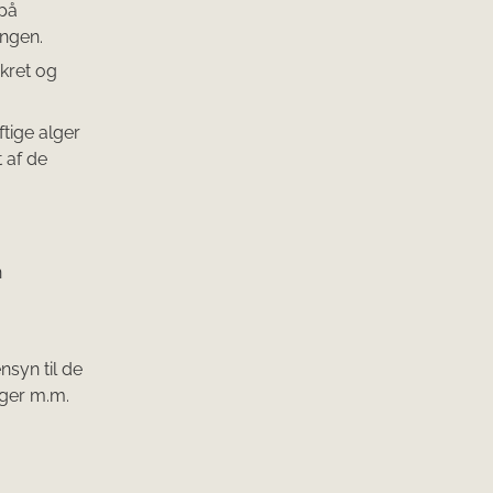
 på
ingen.
kret og
tige alger
 af de
n
syn til de
nger m.m.