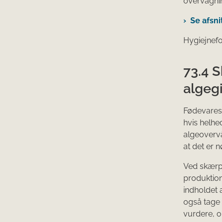
overvågni
Se afsni
Hygiejnefor
73.4 S
algegi
Fødevarest
hvis helhe
algeovervå
at det er 
Ved skærpe
produktion
indholdet a
også tage 
vurdere, o