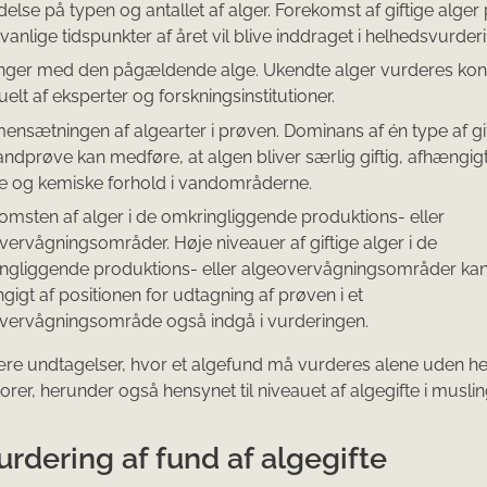
delse på typen og antallet af alger. Forekomst af giftige alger
anlige tidspunkter af året vil blive inddraget i helhedsvurder
inger med den pågældende alge. Ukendte alger vurderes kon
elt af eksperter og forskningsinstitutioner.
nsætningen af algearter i prøven. Dominans af én type af gif
vandprøve kan medføre, at algen bliver særlig giftig, afhængigt
ke og kemiske forhold i vandområderne.
omsten af alger i de omkringliggende produktions- eller
vervågningsområder. Høje niveauer af giftige alger i de
ngliggende produktions- eller algeovervågningsområder ka
gigt af positionen for udtagning af prøven i et
vervågningsområde også indgå i vurderingen.
re undtagelser, hvor et algefund må vurderes alene uden hen
torer, herunder også hensynet til niveauet af algegifte i musli
urdering af fund af algegifte