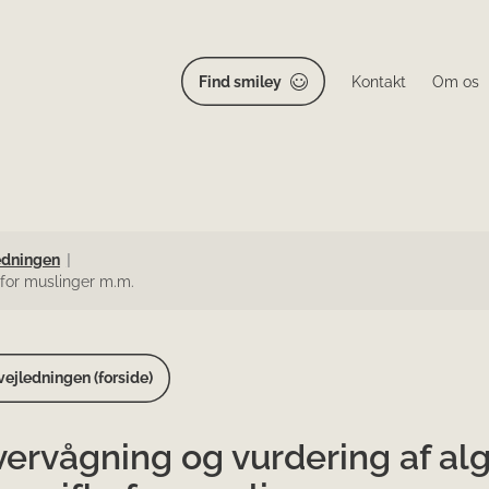
Find smiley
Kontakt
Om os
edningen
 for muslinger m.m.
ejledningen (forside)
ervågning og vurdering af al