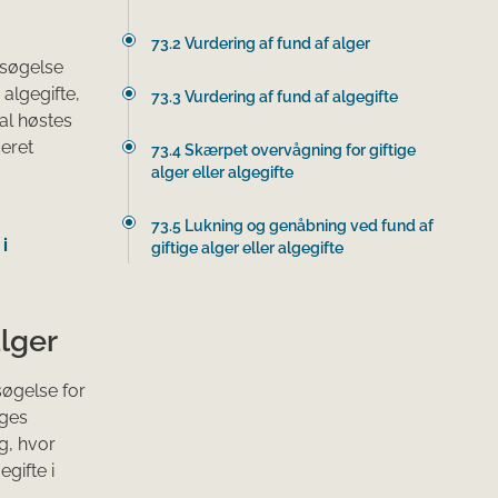
73.2 Vurdering af fund af alger
rsøgelse
algegifte,
73.3 Vurdering af fund af algegifte
al høstes
ceret
73.4 Skærpet overvågning for giftige
alger eller algegifte
73.5 Lukning og genåbning ved fund af
i
giftige alger eller algegifte
alger
øgelse for
ages
g, hvor
gifte i