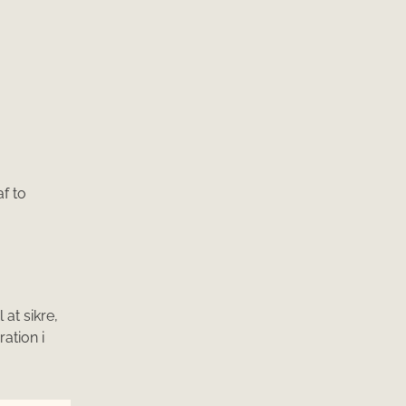
af to
 at sikre,
ation i