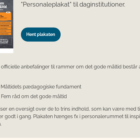
"Personaleplakat" til daginstitutioner.
Hent plakaten
 officielle anbefalinger til rammer om det gode måltid består 
:
1: Måltidets pædagogiske fundament
2: Fem råd om det gode måltid
iser en oversigt over de to trins indhold, som kan være med til
r godt i gang. Plakaten hænges fx i personalerummet til inspir
.