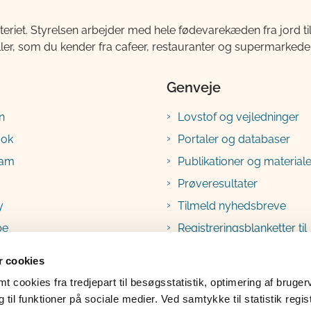
teriet. Styrelsen arbejder med hele fødevarekæden fra jord 
ller, som du kender fra cafeer, restauranter og supermarkeder
Genveje
n
Lovstof og vejledninger
ook
Portaler og databaser
ram
Publikationer og materiale
Prøveresultater
y
Tilmeld nyhedsbreve
be
Registreringsblanketter til
fødevarevirksomheder
 cookies
 cookies fra tredjepart til besøgsstatistik, optimering af bruger
til funktioner på sociale medier. Ved samtykke til statistik regis