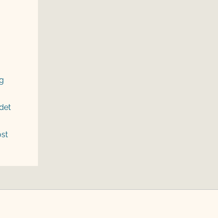
g
det
ost