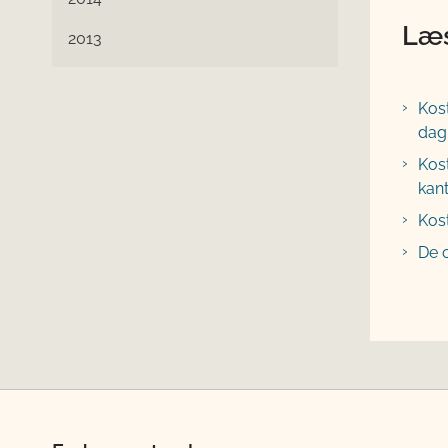
Læs
2013
Kost
dagi
Kost
kant
Kost
De o