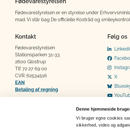
Fødevarestyrelsen
Fødevarestyrelsen er en styrelse under Erhvervsminis
mad. Vi står bag De officielle Kostråd og smileykontro
Kontakt
Følg os
Fødevarestyrelsen
LinkedI
Stationsparken 31-33
Faceb
2600 Glostrup
Instag
Tlf. 72 2​​​7 69 00
CVR: 62534516
X
EAN
Bluesk
Betaling af regning
YouTu
Åben:
Mandag: 9-12 og 13-15
Denne hjemmeside bruger
Tirsdag: 9-12
Vi bruger egne cookies samt
Onsdag: 9-12
sikkerhed, video og adgang 
Torsdag: 9-12 og 13-15