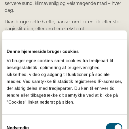
servere sund, klimavenlig og velsmagende mad – hver
dag.
I kan bruge dette hæfte, uanset om I er en lille eller stor
daginstitution, eller om I er et eksternt
produktionskøkken.
For at printe i A4-format
Denne hjemmeside bruger cookies
Vi bruger egne cookies samt cookies fra tredjepart til
Når du skal til at printe, kommer du ind på en
besøgsstatistik, optimering af brugervenlighed,
printermenu. Her skal du gå ind under fanen "flere
sikkerhed, video og adgang til funktioner på sociale
indstillinger" og vælge "skaler". Her skal du vælge "tilpas
medier. Ved samtykke til statistik registreres IP-adresser,
til papiret". På den måde sikrer du, at hæftet ikke bliver
der aldrig deles med tredjeparter. Du kan til enhver tid
skåret af i siderne, når du printer.
ændre eller tilbagetrække dit samtykke ved at klikke på
”Cookies” linket nederst på siden.
Læs mere om Kostråd til
Samtykkevalg
Måltider
Nødvendig