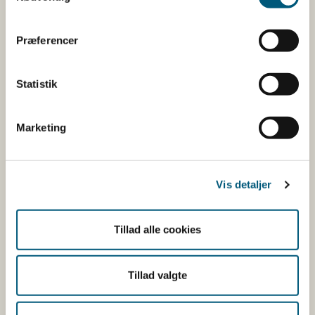
Præferencer
Kostråd til Måltider i daginstitutioner
Kostråd til Måltider i skoler og kantiner
Statistik
Kostråd til vegetariske måltider
De officielle Kostråd
Marketing
Find andre materialer om Kostråd til Måltider
Hjælp til menuplanlægning
Vis detaljer
Rundt om måltidet, bl.a madspild og rammer
om det gode måltid
Tillad alle cookies
Gå til forsiden af Alt om Kost
Tillad valgte