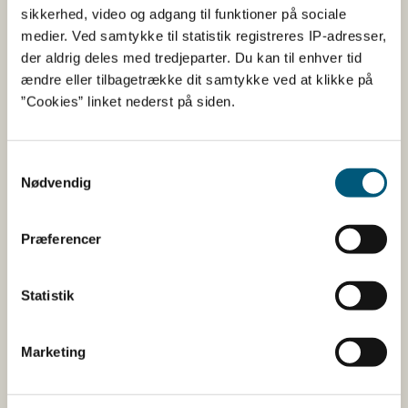
natriumcitrat
Surhedsregulerende
sikkerhed, video og adgang til funktioner på sociale
middel
medier. Ved samtykke til statistik registreres IP-adresser,
der aldrig deles med tredjeparter. Du kan til enhver tid
pektin (E440ii)
Geleringsmiddel
ændre eller tilbagetrække dit samtykke ved at klikke på
rosmarinekstrakt
Antioxidant
”Cookies” linket nederst på siden.
Sorbitol (E420)
Sødestof
steviaglycosider (E960a)
Sødestof
Samtykkevalg
xylitol (E967)
Sødestof
Nødvendig
Præferencer
Her kan du finde detaljerede
oplysninger om det kosttilskud,
Statistik
du har søgt på
Marketing
Informationerne er angivet af den virksomhed, der har
anmeldt produktet.