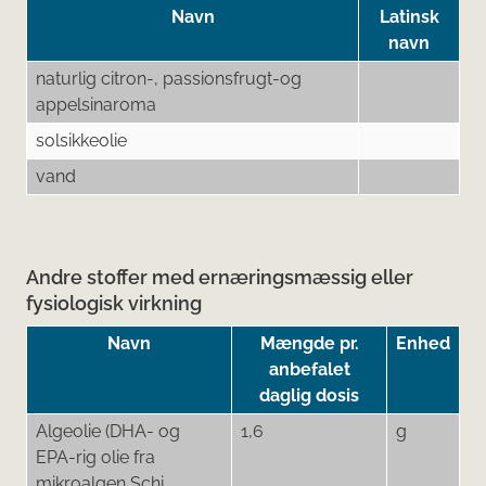
Navn
Latinsk
navn
naturlig citron-, passionsfrugt-og
appelsinaroma
solsikkeolie
vand
Andre stoffer med ernæringsmæssig eller
fysiologisk virkning
Navn
Mængde pr.
Enhed
anbefalet
daglig dosis
Algeolie (DHA- og
1,6
g
EPA-rig olie fra
mikroalgen Schi