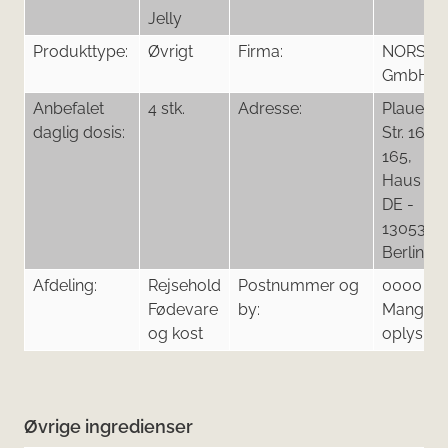
Jelly
Produkttype:
Øvrigt
Firma:
NORSA
GmbH
Anbefalet
4 stk.
Adresse:
Plauener
daglig dosis:
Str. 163-
165,
Haus E,
DE -
13053,
Berlin
Afdeling:
Rejsehold
Postnummer og
0000
Fødevare
by:
Mangler
og kost
oplysnin
Øvrige ingredienser