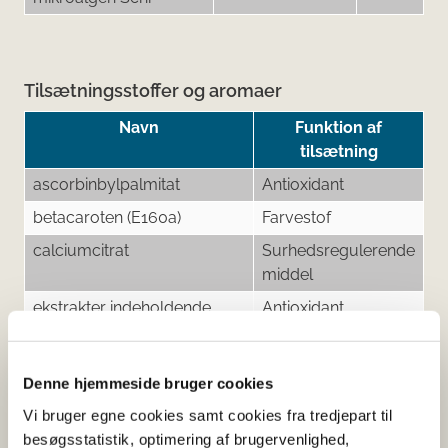
Tilsætningsstoffer og aromaer
Navn
Funktion af
tilsætning
ascorbinbylpalmitat
Antioxidant
betacaroten (E160a)
Farvestof
calciumcitrat
Surhedsregulerende
middel
ekstrakter indeholdende
Antioxidant
stærke tocopheroler
lecithin
Emulgator
Denne hjemmeside bruger cookies
malic acid
Surhedsregulerende
Vi bruger egne cookies samt cookies fra tredjepart til
middel
besøgsstatistik, optimering af brugervenlighed,