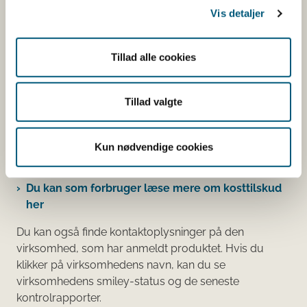
Vis detaljer
Her kan du bl.a. se, hvilke indholdsstoffer produktet
indeholder, og i hvilke mængder:
Tillad alle cookies
Vitaminer og mineraler.
Andre stoffer end vitaminer og
mineraler med ernæringsmæssig eller
Tillad valgte
fysiologisk virkning.
Tilsætningsstoffer og aromaer.
Kun nødvendige cookies
Øvrige ingredienser.
Du kan som forbruger læse mere om kosttilskud
her
Du kan også finde kontaktoplysninger på den
virksomhed, som har anmeldt produktet. Hvis du
klikker på virksomhedens navn, kan du se
virksomhedens smiley-status og de seneste
kontrolrapporter.