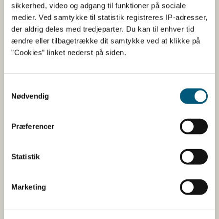
Fødevarestyrelsen
sikkerhed, video og adgang til funktioner på sociale
medier. Ved samtykke til statistik registreres IP-adresser,
Fødevarestyrelsen er en styrelse under
der aldrig deles med tredjeparter. Du kan til enhver tid
Erhvervsministeriet. Styrelsen arbejder med hele
ændre eller tilbagetrække dit samtykke ved at klikke på
fødevarekæden fra jord til bord med fokus på
”Cookies” linket nederst på siden.
dyresundhed og sikker, sund mad. Vi står bag De
officielle Kostråd og smileykontroller, som du kender
fra cafeer, restauranter og supermarkeder.
Samtykkevalg
Nødvendig
Kontakt
Præferencer
Fødevarestyrelsen
Stationsparken 31-33
2600 Glostrup
Statistik
Tlf. 72 2​​​7 69 00
CVR: 62534516
EAN
Marketing
Betaling af regning
Åben: