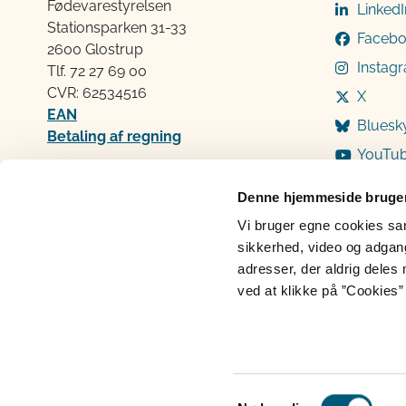
Fødevarestyrelsen
LinkedI
Stationsparken 31-33
Faceb
2600 Glostrup
Instag
Tlf. 72 2​​​7 69 00
CVR: 62534516
X
EAN
Bluesk
Betaling af regning
YouTu
Åben:
Mandag: 9-12 og 13-15
Denne hjemmeside bruger
Tirsdag: 9-12
Vi bruger egne cookies samt
Onsdag: 9-12
sikkerhed, video og adgang 
Torsdag: 9-12 og 13-15
adresser, der aldrig deles 
Fredag: 9-12
ved at klikke på ”Cookies” 
Cookies
Persondatabeskyttelse
Ti
Samtykkevalg