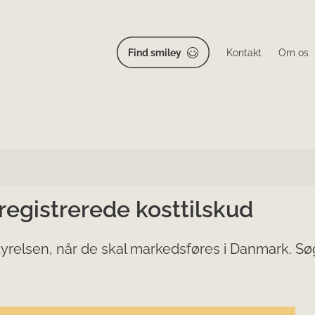
Find smiley
Kontakt
Om os
 registrerede kosttilskud
yrelsen, når de skal markedsføres i Danmark. Søg 