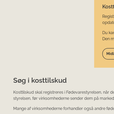
Kostt
Regist
opdate
Du kan
Den mi
Midl
Søg i kosttilskud
Kosttilskud skal registreres i Fødevarestyrelsen, når
styrelsen, før virksomhederne sender dem på marked
Mange af virksomhederne forhandler også andre fødevare