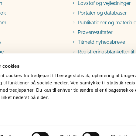
n
Lovstof og vejledninger
ook
Portaler og databaser
ram
Publikationer og materiale
Prøveresultater
y
Tilmeld nyhedsbreve
be
Registreringsblanketter til
fødevarevirksomheder
 cookies
 cookies fra tredjepart til besøgsstatistik, optimering af bruger
til funktioner på sociale medier. Ved samtykke til statistik regis
med tredjeparter. Du kan til enhver tid ændre eller tilbagetrække
linket nederst på siden.
lgængelighedserklæring
Klage