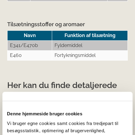
Tilsætningsstoffer og aromaer
Navn
Funktion af tilsætning
E341/E470b
Fyldemiddel
E460
Fortykningsmiddel
Her kan du finde detaljerede
oplysninger om det kosttilskud,
du har søgt på
Denne hjemmeside bruger cookies
Informationerne er angivet af den virksomhed, der har
Vi bruger egne cookies samt cookies fra tredjepart til
anmeldt produktet.
besøgsstatistik, optimering af brugervenlighed,