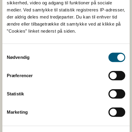
sikkerhed, video og adgang til funktioner på sociale
Her kan du bl.a. se, hvilke indholdsstoffer produktet
medier. Ved samtykke til statistik registreres IP-adresser,
indeholder, og i hvilke mængder:
der aldrig deles med tredjeparter. Du kan til enhver tid
Vitaminer og mineraler.
ændre eller tilbagetrække dit samtykke ved at klikke på
”Cookies” linket nederst på siden.
Andre stoffer end vitaminer og
mineraler med ernæringsmæssig eller
fysiologisk virkning.
Samtykkevalg
Tilsætningsstoffer og aromaer.
Nødvendig
Øvrige ingredienser.
Præferencer
Du kan som forbruger læse mere om kosttilskud
her
Statistik
Du kan også finde kontaktoplysninger på den
virksomhed, som har anmeldt produktet. Hvis du
klikker på virksomhedens navn, kan du se
Marketing
virksomhedens smiley-status og de seneste
kontrolrapporter.