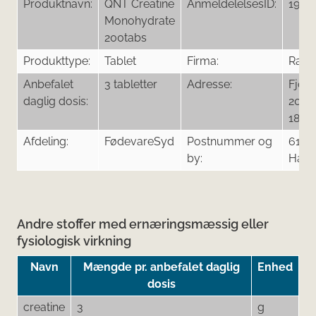
Produktnavn:
QNT Creatine
AnmeldelelsesID:
1953
Monohydrate
200tabs
Produkttype:
Tablet
Firma:
Rabo
Anbefalet
3 tabletter
Adresse:
Fjor
daglig dosis:
20A 
18N
Afdeling:
FødevareSyd
Postnummer og
6100
by:
Hade
Andre stoffer med ernæringsmæssig eller
fysiologisk virkning
Navn
Mængde pr. anbefalet daglig
Enhed
dosis
creatine
3
g