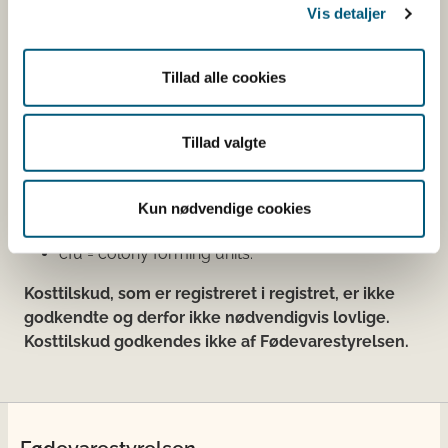
Vis detaljer
Den fødevareafdeling, der fører tilsyn med
virksomheden, er angivet.
Tillad alle cookies
Se fødevareafdelingernes adresser
Mængdeangivelser:
Tillad valgte
g = gram;
mg = milligram;
Kun nødvendige cookies
mcg eller μg eller ug = mikrogram;
cfu = colony forming units.
Kosttilskud, som er registreret i registret, er ikke
godkendte og derfor ikke nødvendigvis lovlige.
Kosttilskud godkendes ikke af Fødevarestyrelsen.