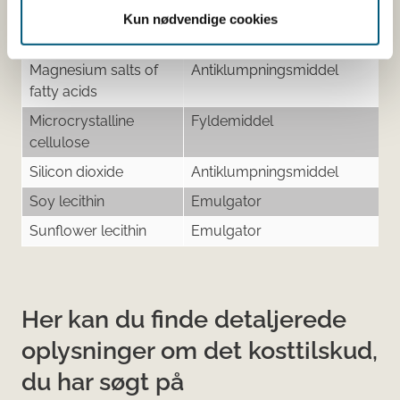
lycerol
Fugtighedsbevarende
Kun nødvendige cookies
middel
Magnesium salts of
Antiklumpningsmiddel
fatty acids
Microcrystalline
Fyldemiddel
cellulose
Silicon dioxide
Antiklumpningsmiddel
Soy lecithin
Emulgator
Sunflower lecithin
Emulgator
Her kan du finde detaljerede
oplysninger om det kosttilskud,
du har søgt på