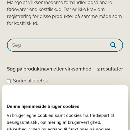
Mange af virksomhederne forhandler også andre
fødevarer end kosttilskud. Der er ikke krav om
registrering for disse produkter på samme måde som
for kosttilskud.​​​​​​
Søg på produktnavn eller virksomhed
2 resultater
Sorter alfabetisk
Hair Nutrient Tablets
Tablet
Denne hjemmeside bruger cookies
AnmeldelsesID:
19101
Vi bruger egne cookies samt cookies fra tredjepart til
Virksomhed:
Scandinavian Biolabs ApS
besøgsstatistik, optimering af brugervenlighed,
sikkerhed, video og adgang til funktioner på sociale