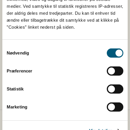
Bio-Sila-Cumin
medier. Ved samtykke til statistik registreres IP-adresser,
Dråber
der aldrig deles med tredjeparter. Du kan til enhver tid
AnmeldelsesID:
22018
ændre eller tilbagetrække dit samtykke ved at klikke på
”Cookies” linket nederst på siden.
Virksomhed:
Scandinavian Biolabs ApS
Samtykkevalg
Din søgning
Nødvendig
Filtrer din søgning udfra: Virksomhed
Præferencer
Alt
Scandinavian Biolabs ApS (2)
Statistik
Marketing
Fødevarestyrelsen