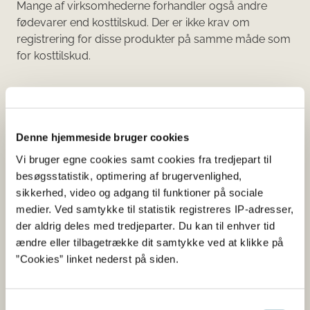
Mange af virksomhederne forhandler også andre
fødevarer end kosttilskud. Der er ikke krav om
registrering for disse produkter på samme måde som
for kosttilskud.​​​​​​
Denne hjemmeside bruger cookies
Vi bruger egne cookies samt cookies fra tredjepart til
Søg på produktnavn eller virksomhed
0 resultater
besøgsstatistik, optimering af brugervenlighed,
sikkerhed, video og adgang til funktioner på sociale
Sorter alfabetisk
medier. Ved samtykke til statistik registreres IP-adresser,
Din søgning
der aldrig deles med tredjeparter. Du kan til enhver tid
ændre eller tilbagetrække dit samtykke ved at klikke på
Filtrer din søgning udfra: Virksomhed
”Cookies” linket nederst på siden.
Alt
Samtykkevalg