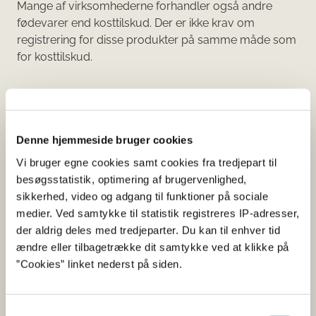
Mange af virksomhederne forhandler også andre
fødevarer end kosttilskud. Der er ikke krav om
registrering for disse produkter på samme måde som
for kosttilskud.​​​​​​
Denne hjemmeside bruger cookies
Vi bruger egne cookies samt cookies fra tredjepart til
Søg på produktnavn eller virksomhed
0 resultater
besøgsstatistik, optimering af brugervenlighed,
sikkerhed, video og adgang til funktioner på sociale
Sorter alfabetisk
medier. Ved samtykke til statistik registreres IP-adresser,
Din søgning
der aldrig deles med tredjeparter. Du kan til enhver tid
ændre eller tilbagetrække dit samtykke ved at klikke på
Filtrer din søgning udfra: Virksomhed
”Cookies” linket nederst på siden.
Alt
Samtykkevalg