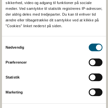
Fødevarestyrelsen
sikkerhed, video og adgang til funktioner på sociale
medier. Ved samtykke til statistik registreres IP-adresser,
Fødevarestyrelsen er en styrelse under
der aldrig deles med tredjeparter. Du kan til enhver tid
Erhvervsministeriet. Styrelsen arbejder med hele
ændre eller tilbagetrække dit samtykke ved at klikke på
fødevarekæden fra jord til bord med fokus på
”Cookies” linket nederst på siden.
dyresundhed og sikker, sund mad. Vi står bag De
officielle Kostråd og smileykontroller, som du kender
fra cafeer, restauranter og supermarkeder.
Samtykkevalg
Nødvendig
Kontakt
Præferencer
Fødevarestyrelsen
Stationsparken 31-33
2600 Glostrup
Statistik
Tlf. 72 2​​​7 69 00
CVR: 62534516
EAN
Marketing
Betaling af regning
Åben: