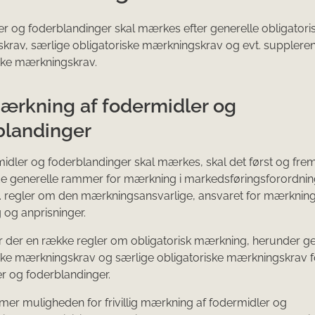
r og foderblandinger skal mærkes efter generelle obligatori
krav, særlige obligatoriske mærkningskrav og evt. supplere
ske mærkningskrav.
Mærkning af fodermidler og
blandinger
idler og foderblandinger skal mærkes, skal det først og fr
de generelle rammer for mærkning i markedsføringsforordnin
a. regler om den mærkningsansvarlige, ansvaret for mærkning
g og anprisninger.
 der en række regler om obligatorisk mærkning, herunder ge
ske mærkningskrav og særlige obligatoriske mærkningskrav f
r og foderblandinger.
mer muligheden for frivillig mærkning af fodermidler og