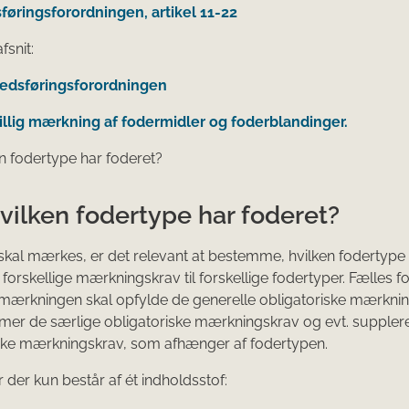
øringsforordningen, artikel 11-22
fsnit:
kedsføringsforordningen
villig mærkning af fodermidler og foderblandinger.
en fodertype har foderet?
vilken fodertype har foderet?
skal mærkes, er det relevant at bestemme, hvilken fodertype 
 forskellige mærkningskrav til forskellige fodertyper. Fælles f
 mærkningen skal opfylde de generelle obligatoriske mærknin
mer de særlige obligatoriske mærkningskrav og evt. supple
iske mærkningskrav, som afhænger af fodertypen.
 der kun består af ét indholdsstof: