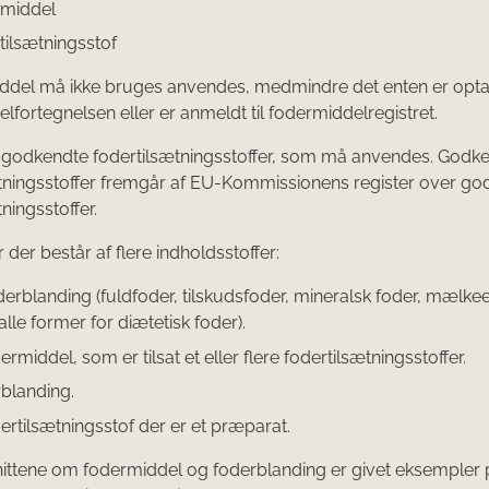
middel
tilsætningsstof
ddel må ikke bruges anvendes, medmindre det enten er opta
lfortegnelsen eller er anmeldt til fodermiddelregistret.
 godkendte fodertilsætningsstoffer, som må anvendes. Godk
tningsstoffer fremgår af EU-Kommissionens register over go
ningsstoffer.
 der består af flere indholdsstoffer:
derblanding (fuldfoder, tilskudsfoder, mineralsk foder, mælke
lle former for diætetisk foder).
ermiddel, som er tilsat et eller flere fodertilsætningsstoffer.
rblanding.
dertilsætningsstof der er et præparat.
ittene om fodermiddel og foderblanding er givet eksempler 