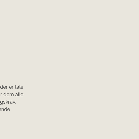
der er tale
or dem alle
gskrav.
rende