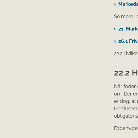
Markedsf
Se mere i a
21. Mar
26.1 Fri
22.2 Hvilk
22.2 H
Når foder 
om. Der er
er dog, at
Hertil kom
obligator
Fodertyper