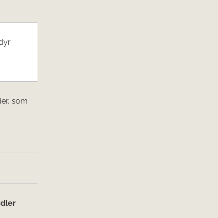
dyr
der, som
dler