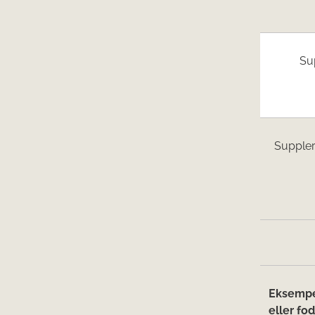
Su
Suppler
Eksempel
eller fo