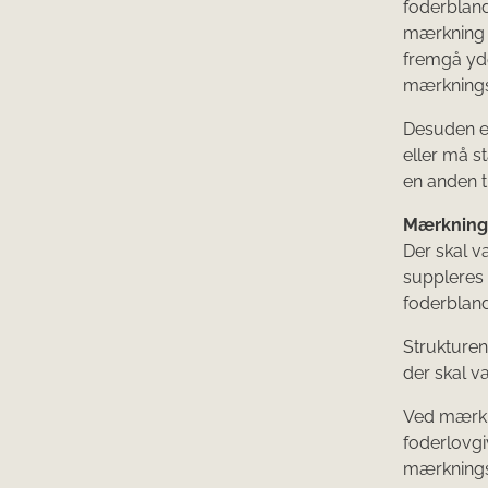
foderbland
mærkning o
fremgå yde
mærknings
Desuden e
eller må s
en anden t
Mærkning
Der skal v
suppleres 
foderbland
Strukturen
der skal v
Ved mærkni
foderlovgi
mærkningsr