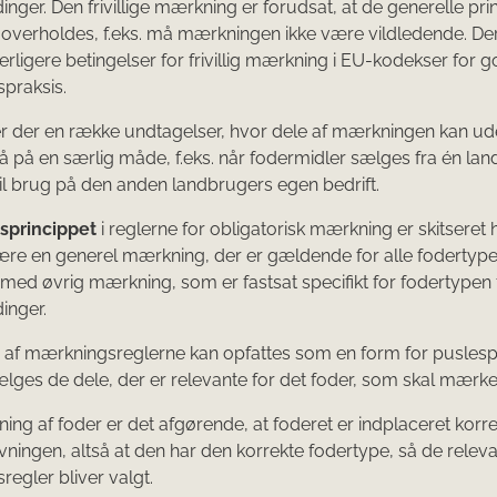
inger. Den frivillige mærkning er forudsat, at de generelle pri
verholdes, f.eks. må mærkningen ikke være vildledende. De
rligere betingelser for frivillig mærkning i EU-kodekser for 
praksis.
r der en række undtagelser, hvor dele af mærkningen kan ud
tå på en særlig måde, f.eks. når fodermidler sælges fra én land
il brug på den anden landbrugers egen bedrift.
sprincippet
i reglerne for obligatorisk mærkning er skitseret 
ære en generel mærkning, der er gældende for alle fodertype
med øvrig mærkning, som er fastsat specifikt for fodertypen f
inger.
 af mærkningsreglerne kan opfattes som en form for puslespi
ælges de dele, der er relevante for det foder, som skal mærk
ng af foder er det afgørende, at foderet er indplaceret korrek
vningen, altså at den har den korrekte fodertype, så de relev
egler bliver valgt.