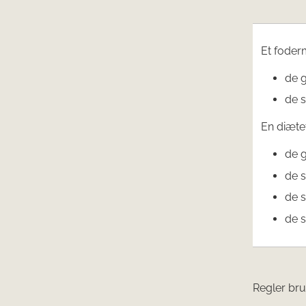
Et foder
de 
de s
En diæte
de g
de s
de s
de s
Regler brug