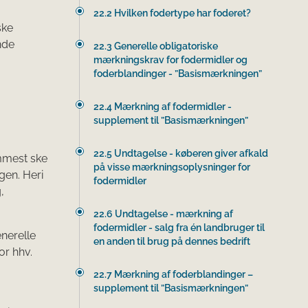
22.2 Hvilken fodertype har foderet?
ske
nde
22.3 Generelle obligatoriske
mærkningskrav for fodermidler og
foderblandinger - ”Basismærkningen”
22.4 Mærkning af fodermidler -
supplement til ”Basismærkningen”
22.5 Undtagelse - køberen giver afkald
emmest ske
på visse mærkningsoplysninger for
gen. Heri
fodermidler
,
22.6 Undtagelse - mærkning af
fodermidler - salg fra én landbruger til
nerelle
en anden til brug på dennes bedrift
or hhv.
22.7 Mærkning af foderblandinger –
supplement til ”Basismærkningen”