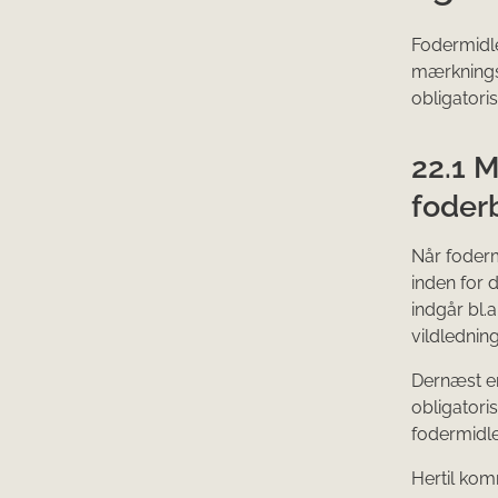
Fodermidle
mærknings
obligatori
22.1 
foder
Når foderm
inden for 
indgår bl.
vildlednin
Dernæst er
obligatori
fodermidle
Hertil kom