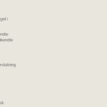
get i
endte
dkendte
erstatning
på