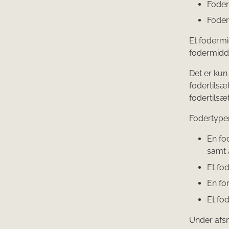
Foder
Foder
Et fodermi
fodermidde
Det er kun
fodertilsæ
fodertilsæt
Fodertyper
En fo
samt a
Et fod
En fo
Et fo
Under afsn