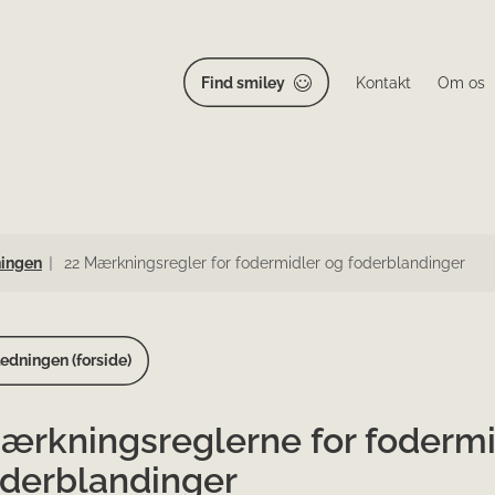
Find smiley
Kontakt
Om os
ningen
22 Mærkningsregler for fodermidler og foderblandinger
edningen (forside)
Mærkningsreglerne for fodermi
oderblandinger