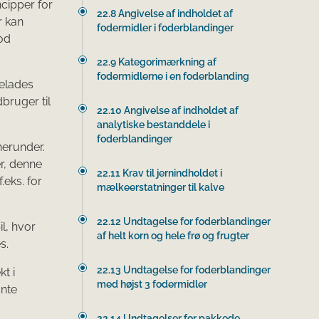
ncipper for
22.8 Angivelse af indholdet af
r kan
fodermidler i foderblandinger
god
22.9 Kategorimærkning af
fodermidlerne i en foderblanding
elades
bruger til
22.10 Angivelse af indholdet af
analytiske bestanddele i
foderblandinger
herunder.
r, denne
22.11 Krav til jernindholdet i
.eks. for
mælkeerstatninger til kalve
22.12 Undtagelse for foderblandinger
l, hvor
af helt korn og hele frø og frugter
es.
22.13 Undtagelse for foderblandinger
t i
med højst 3 fodermidler
ante
22.14 Undtagelser for pakkede