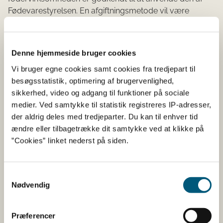
Fødevarestyrelsen. En afgiftningsmetode vil være
begrænset til bestemte typer foder og uønskede stoffer,
f.eks. findes der en metode til afgiftning af dioxin i
fiskemel.
Denne hjemmeside bruger cookies
Læs mere om afgiftning i Fodervejledningen:
Vi bruger egne cookies samt cookies fra tredjepart til
besøgsstatistik, optimering af brugervenlighed,
32. Afgiftning af foder med højt indhold af
sikkerhed, video og adgang til funktioner på sociale
uønskede stoffer
medier. Ved samtykke til statistik registreres IP-adresser,
der aldrig deles med tredjeparter. Du kan til enhver tid
Overvågning af dioxin
ændre eller tilbagetrække dit samtykke ved at klikke på
”Cookies” linket nederst på siden.
Fodervirksomheder, som markedsfører visse fedtstoffer,
olier og afledte produkter samt visse foderblandinger,
Samtykkevalg
skal overvåge indholdet af dioxin og dioxinlignende PCB
Nødvendig
i produkterne. Produkterne skal analyseres på et
akkrediteret laboratorium og med en bestemt
analysemetode.
Præferencer