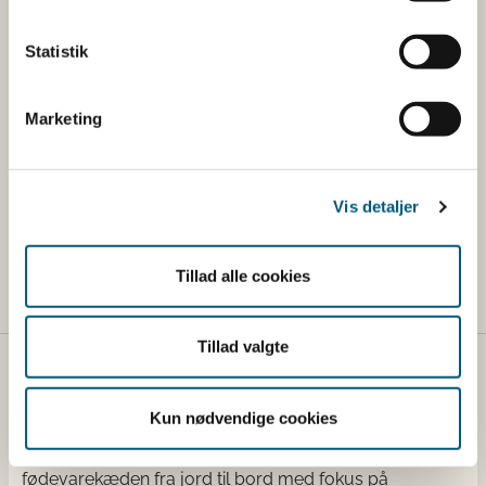
Læs mere om dioxinovervågning i Fodervejledningen
Statistik
74.8 Dioxinovervågning på fodervirksomheder
Marketing
Lovstof
Lovgivning om dioxiner og PCB'er i foder
Vis detaljer
Lovgivning om dioxinovervågning
Tillad alle cookies
Tillad valgte
Fødevarestyrelsen
Kun nødvendige cookies
Fødevarestyrelsen er en styrelse under
Erhvervsministeriet. Styrelsen arbejder med hele
fødevarekæden fra jord til bord med fokus på