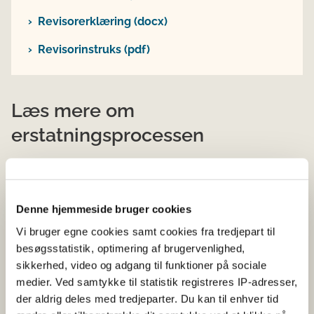
Revisorerklæring (docx)
Revisorinstruks (pdf)
Læs mere om
erstatningsprocessen
Få vurderet dine aktiver og afgørelse om
erstatning
Denne hjemmeside bruger cookies
Vi bruger egne cookies samt cookies fra tredjepart til
Søg kompensation for passiv bevarelse og
besøgsstatistik, optimering af brugervenlighed,
sagkyndig bistand
sikkerhed, video og adgang til funktioner på sociale
medier. Ved samtykke til statistik registreres IP-adresser,
Se tidsplan for afgørelser om erstatning
der aldrig deles med tredjeparter. Du kan til enhver tid