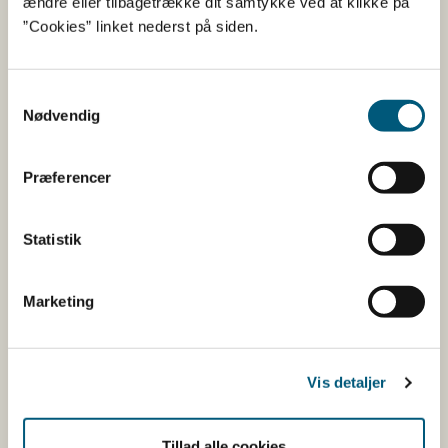
ændre eller tilbagetrække dit samtykke ved at klikke på
”Cookies” linket nederst på siden.
Vil du klage?
Samtykkevalg
Nødvendig
Spørgsmål?
Har du spørgsmål til skemaer, dokumentation
Præferencer
eller indsendelse, kan du kontakte
Fødevarestyrelsens Udbetalingsenhed på
Statistik
mink@fvst.dk.
Marketing
Læs mere
Vis detaljer
Læs aktuelle nyheder om udbetaling til
minkvirksomheder
Tillad alle cookies