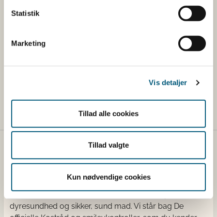
Særkrav om nummerering af certifikater
Statistik
Restriktioner
Marketing
Særkrav om GMO til foder
Vis detaljer
Lovstof
Tillad alle cookies
Tillad valgte
Fødevarestyrelsen
Fødevarestyrelsen er en styrelse under
Kun nødvendige cookies
Erhvervsministeriet. Styrelsen arbejder med hele
fødevarekæden fra jord til bord med fokus på
dyresundhed og sikker, sund mad. Vi står bag De