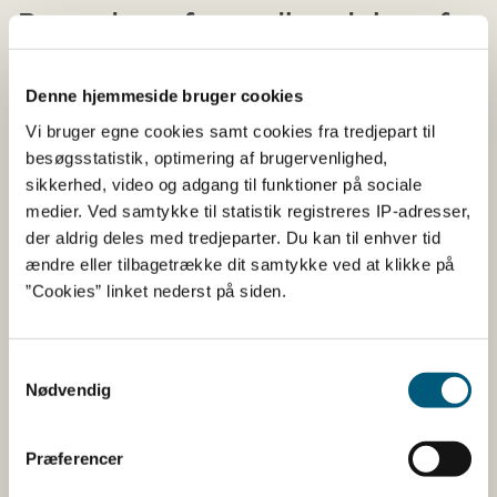
Procedurer for godkendelse af
virksomheder
Denne hjemmeside bruger cookies
Der er forskellige procedurer for godkendelse af
Vi bruger egne cookies samt cookies fra tredjepart til
virksomheder. Nærmere information kommer snarest.
besøgsstatistik, optimering af brugervenlighed,
sikkerhed, video og adgang til funktioner på sociale
medier. Ved samtykke til statistik registreres IP-adresser,
Procedurer for godkendelse af virksomheder
der aldrig deles med tredjeparter. Du kan til enhver tid
til eksport til Rusland
ændre eller tilbagetrække dit samtykke ved at klikke på
”Cookies” linket nederst på siden.
Andet information vedrørende
eksport til Rusland
Samtykkevalg
Nødvendig
Nedenstående faner giver information om yderligere
krav, særlige forhold og lovstof ved eksport til Rusland.
Præferencer